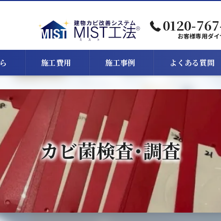
0120-767
お客様専用ダイ
ら
施工費用
施工事例
よくある質問
カビ菌検査･調査