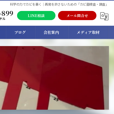
科学の力でカビを暴く｜再発を許さないための「カビ菌検査・調査」
-899
LINE相談
メール問合せ
ヤル
ブログ
会社案内
メディア取材