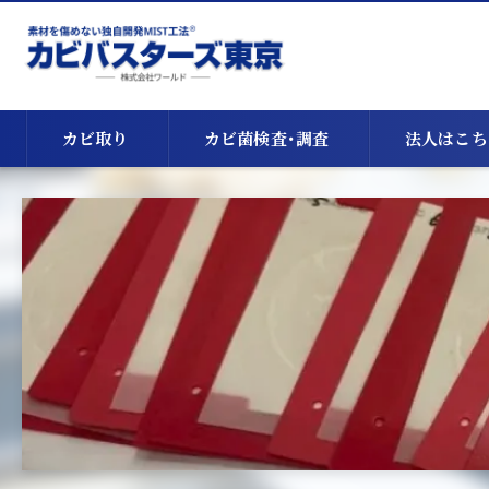
カビ取り
カビ菌検査･調査
法人はこち
天井のカビ取り
床下のカビ取り
漏水・浸水時のカビ