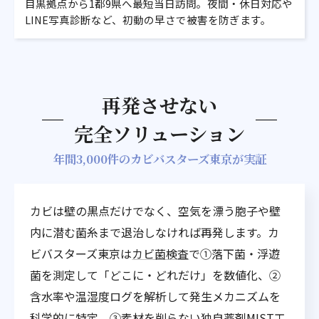
目黒拠点から1都9県へ最短当日訪問。夜間・休日対応や
LINE写真診断など、初動の早さで被害を防ぎます。
再発させない
完全ソリューション
年間3,000件のカビバスターズ東京が実証
カビは壁の黒点だけでなく、空気を漂う胞子や壁
内に潜む菌糸まで退治しなければ再発します。カ
ビバスターズ東京は
カビ菌検査
で①落下菌・浮遊
菌を測定して「どこに・どれだけ」を数値化、②
含水率や温湿度ログを解析して発生メカニズムを
科学的に特定、③素材を削らない独自薬剤MIST工