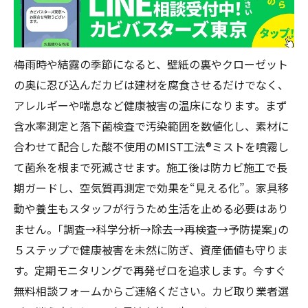
梅雨時や結露の季節になると、壁紙の裏やクローゼット
の奥に忍び込んだカビは建材を腐食させるだけでなく、
アレルギーや喘息など健康被害の温床になります。まず
含水率測定と落下菌検査で汚染範囲を数値化し、素材に
合わせて配合した酸不使用のMIST工法®ミストを噴霧し
て菌糸を根まで死滅させます。施工後は防カビ施工で長
期ガードし、空気質再測定で効果を“見える化”。家具移
動や養生もスタッフが行うため生活を止める必要はあり
ません。｢調査→科学分析→除去→再検査→予防提案｣の
５ステップで健康被害を未然に防ぎ、資産価値も守りま
す。定期モニタリングで再発ゼロを追求します。今すぐ
無料相談フォームからご連絡ください。カビ取り業者選