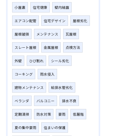
小屋裏
住宅健康
壁内結露
エアコン配管
住宅デザイン
屋根劣化
屋根破損
メンテナンス
瓦屋根
スレート屋根
金属屋根
点検方法
外壁
ひび割れ
シール劣化
コーキング
雨水侵入
建物メンテナンス
給排水管劣化
ベランダ
バルコニー
排水不良
定期清掃
防水対策
豪雨
低層階
夏の集中豪雨
住まいの保護