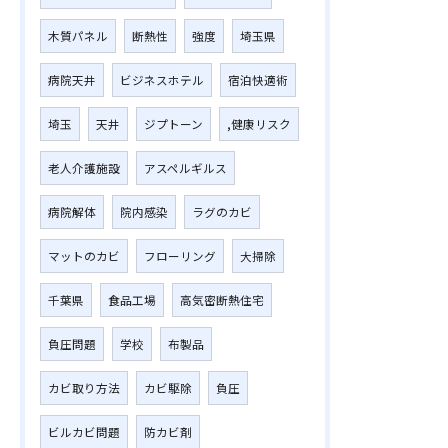
木質パネル
断熱性
強度
埼玉県
病院天井
ビジネスホテル
宿泊快適術
埼玉
天井
ジプトーン
,健康リスク
老人介護施設
アスペルギルス
病院解体
院内感染
ラグのカビ
マットのカビ
フローリング
大掃除
千葉県
食品工場
高気密断熱住宅
負圧問題
学校
布製品
カビ取り方法
カビ駆除
負圧
ビルカビ問題
防カビ剤