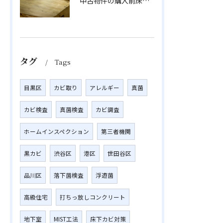
中古物件の購入前床下カビ対策｜壊さず根本除カビするMIST工法®
タグ
Tags
目黒区
カビ取り
アレルギー
真菌
カビ検査
真菌検査
カビ調査
ホームインスペクション
第三者機関
黒カビ
渋谷区
港区
世田谷区
品川区
落下菌検査
浮遊菌
高級住宅
打ちっ放しコンクリート
地下室
MIST工法
床下カビ対策