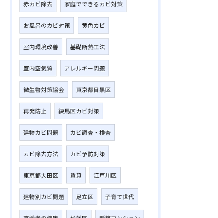
赤カビ除去
家庭でできるカビ対策
お風呂のカビ対策
黄色カビ
室内環境改善
基礎断熱工法
室内空気質
アレルギー問題
微生物対策協会
東京都目黒区
再発防止
練馬区カビ対策
建物カビ問題
カビ調査・検査
カビ除去方法
カビ予防対策
東京都大田区
賃貸
江戸川区
建物別カビ問題
足立区
子育て世代
高齢者の健康
杉並区
新築マンション