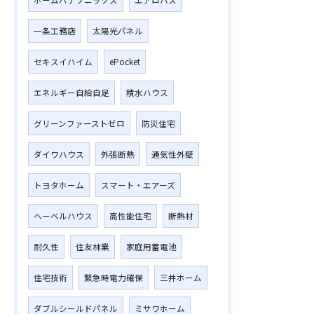
一条工務店
太陽光パネル
セキスイハイム
ePocket
エネルギー自給自足
積水ハウス
グリーンファーストゼロ
防災住宅
ダイワハウス
外張断熱
通気性外壁
トヨタホーム
スマート・エアーズ
ヘーベルハウス
高性能住宅
断熱材
耐久性
住友林業
家庭用蓄電池
住宅技術
緊急時電力確保
三井ホーム
ダブルシールドパネル
ミサワホーム