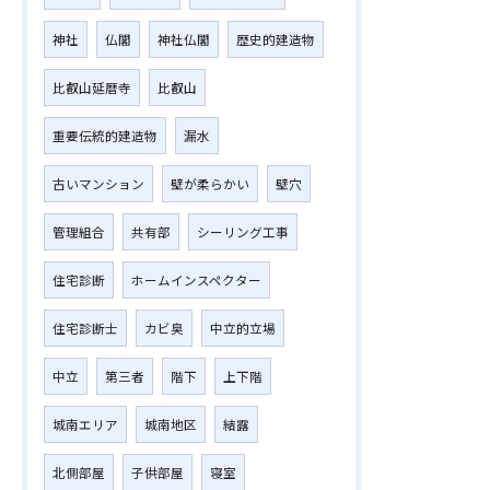
神社
仏閣
神社仏閣
歴史的建造物
比叡山延暦寺
比叡山
重要伝統的建造物
漏水
古いマンション
壁が柔らかい
壁穴
管理組合
共有部
シーリング工事
住宅診断
ホームインスペクター
住宅診断士
カビ臭
中立的立場
中立
第三者
階下
上下階
城南エリア
城南地区
結露
北側部屋
子供部屋
寝室