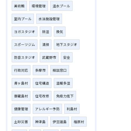
美術館
環境管理
温水プール
室内プール
水泳施設管理
ヨガスタジオ
除湿
換気
スポーツジム
清掃
地下スタジオ
防音スタジオ
武蔵野市
安全
行政対応
多摩市
相談窓口
青ヶ島村
住宅構造
温暖多湿
御蔵島村
住宅改修
免疫力低下
健康管理
アレルギー予防
利島村
土砂災害
神津島
伊豆諸島
檜原村