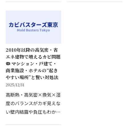
近い立地と、地下にジムや
りを行いました。「廊下の
DJブース、シアタールー
天井が黒ずみ、点検口を開
ムを備えた構造から湿気が
けるとさらに酷い状況にな
溜まりやすく、建物全体に
っている」との緊急要…
カ…
2010年以降の高気密・省
エネ建物で増えるカビ問題
🦠 ――マンション・戸建て・
商業施設・ホテルの“起き
やすい場所”と賢い対処法
2025/12/31
高断熱・高気密×換気×湿
度のバランスがカギ見えな
い壁内結露や負圧もわかり
やすく解説しますはじめま