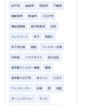
水戸市
結城市
筑波市
下館市
御殿場市
熱海市
八王子市
福祉保健局
栃木県那須
別荘
コンクリート
床下
雨漏り
床下地合板
壁紙
アレルギー対策
花粉症
ハウスダスト
協力会社
東京都アレルギー情報
関東
東京都八王子市
赤ちゃん
八王子
ファンヒーター
合板
雨
和室
モーニングショー
テレビ