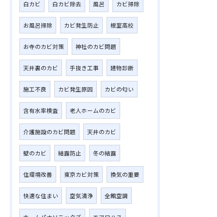
白カビ
白カビ除去
風呂
カビ掃除
お風呂掃除
カビ発生防止
根室高校
お寺のカビ対策
神社のカビ問題
天井裏のカビ
手抜き工事
建物診断
施工不良
カビ発生原因
カビの匂い
含有水率検査
老人ホームのカビ
介護施設のカビ問題
天井のカビ
壁のカビ
結露防止
冬の結露
住環境改善
東京カビ対策
換気の重要
快適な住まい
空気清浄
全館空調
ホームパナソニックズ
エアロハス