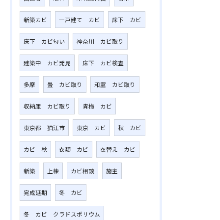
新築カビ
一戸建て カビ
床下 カビ
床下 カビ匂い
神奈川 カビ取り
建築中 カビ発見
床下 カビ検査
多摩
畳 カビ取り
和室 カビ取り
収納庫 カビ取り
青梅 カビ
東京都 狛江市
東京 カビ
秋 カビ
カビ 秋
衣類 カビ
衣替え カビ
新築
上棟
カビ相談
施主
完成延期
冬 カビ
冬 カビ クラドスポリウム