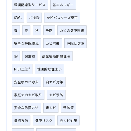
環境配慮型サービス
省エネルギー
SDGs
ご挨拶
かビバスターズ東京
春
夏
秋
予防
カビの健康影響
安全な睡眠環境
カビ除去
睡眠と健康
麹
微生物
高気密高断熱住宅
MIST工法®
健康的な住まい
安全なカビ除去
白カビ対策
家庭でのカビ取り
カビ予防
安全な除菌方法
青カビ
予防策
清掃方法
健康リスク
赤カビ対策