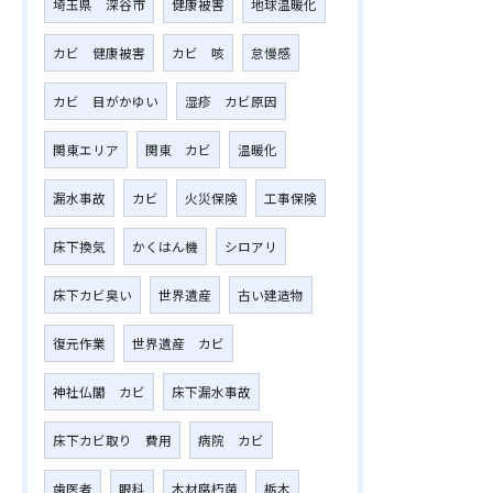
埼玉県 深谷市
健康被害
地球温暖化
カビ 健康被害
カビ 咳
怠慢感
カビ 目がかゆい
湿疹 カビ原因
関東エリア
関東 カビ
温暖化
漏水事故
カビ
火災保険
工事保険
床下換気
かくはん機
シロアリ
床下カビ臭い
世界遺産
古い建造物
復元作業
世界遺産 カビ
神社仏閣 カビ
床下漏水事故
床下カビ取り 費用
病院 カビ
歯医者
眼科
木材腐朽菌
栃木