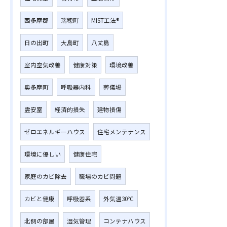
西多摩郡
瑞穂町
MIST工法®︎
日の出町
大島町
八丈島
室内空気改善
健康対策
環境改善
奥多摩町
呼吸器内科
葬儀場
霊安室
経済的損失
建物損傷
ゼロエネルギーハウス
住宅メンテナンス
環境に優しい
健康住宅
家庭のカビ除去
職場のカビ問題
カビと健康
呼吸器系
外気温30℃
北側の部屋
湿気管理
コンテナハウス