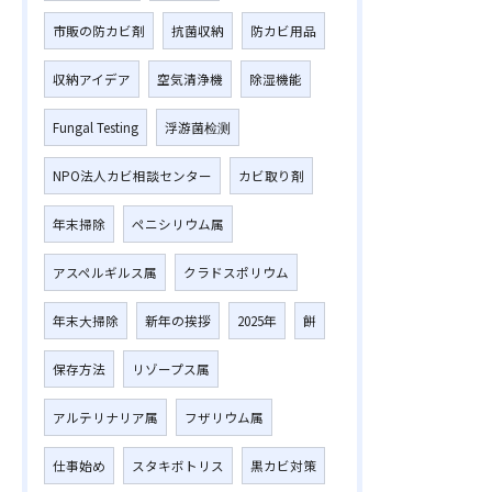
市販の防カビ剤
抗菌収納
防カビ用品
収納アイデア
空気清浄機
除湿機能
Fungal Testing
浮游菌检测
NPO法人カビ相談センター
カビ取り剤
年末掃除
ペニシリウム属
アスペルギルス属
クラドスポリウム
年末大掃除
新年の挨拶
2025年
餅
保存方法
リゾープス属
アルテリナリア属
フザリウム属
仕事始め
スタキボトリス
黒カビ対策