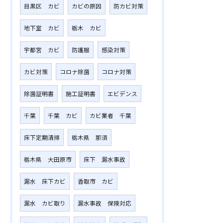
目黒区 カビ
カビの原因
防カビ対策
地下室 カビ
栃木 カビ
宇都宮 カビ
防護服
感染対策
カビ対策
コロナ除菌
コロナ対策
除菌証明書
施工証明書
エビデンス
千葉
千葉 カビ
カビ業者 千葉
床下定期清掃
栃木県 那須
栃木県 大田原市
床下 漏水事故
漏水 床下カビ
香取市 カビ
漏水 カビ取り
漏水事故 保険対応