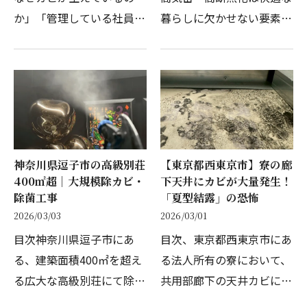
か」「管理している社員寮
暮らしに欠かせない要素で
や法人施設の天井にカビの
す。その快適な住環境を支
ようなものが見える」「入
える心臓部こそが、「第1
居している社員から天井の
種換気システム」です。な
黒ずみが気になると報告を
かでも三菱電機の「ロスナ
受けた」このような状況…
イ」に代表される熱交換…
神奈川県逗子市の高級別荘
【東京都西東京市】寮の廊
400㎡超｜大規模除カビ・
下天井にカビが大量発生！
除菌工事
「夏型結露」の恐怖
2026/03/03
2026/03/01
目次神奈川県逗子市にあ
目次、東京都西東京市にあ
る、建築面積400㎡を超え
る法人所有の寮において、
る広大な高級別荘にて除カ
共用部廊下の天井カビに関
ビ工事を行いました。海に
する現地調査およびお見積