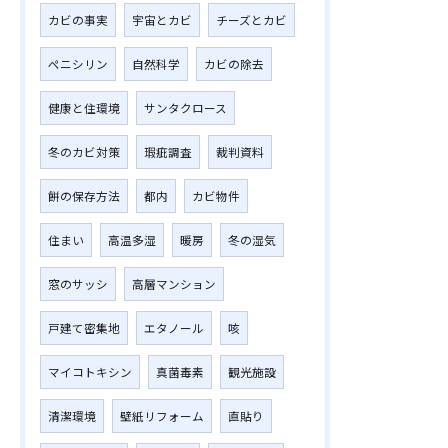
カビの事実
宇宙とカビ
チーズとカビ
ペニシリン
自然科学
カビの除去
健康と住環境
サンタクロース
冬のカビ対策
瑕疵調査
裁判資料
餅の保存方法
都内
カビ物件
住まい
高温多湿
暖房
冬の湿気
窓のサッシ
高層マンション
戸建て密集地
エタノール
咳
マイコトキシン
真菌毒素
観光施設
清潔環境
壁紙リフォーム
直貼り