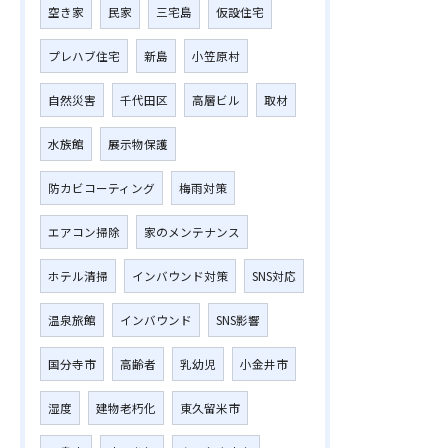
空き家
民家
三宅島
仮設住宅
プレハブ住宅
新島
小笠原村
自然災害
千代田区
高層ビル
取材
水族館
展示物保護
防カビコーティング
梅雨対策
エアコン掃除
家のメンテナンス
ホテル清掃
インバウンド対策
SNS対応
温泉旅館
インバウンド
SNS影響
国分寺市
高齢者
乳幼児
小金井市
湿度
建物老朽化
東久留米市