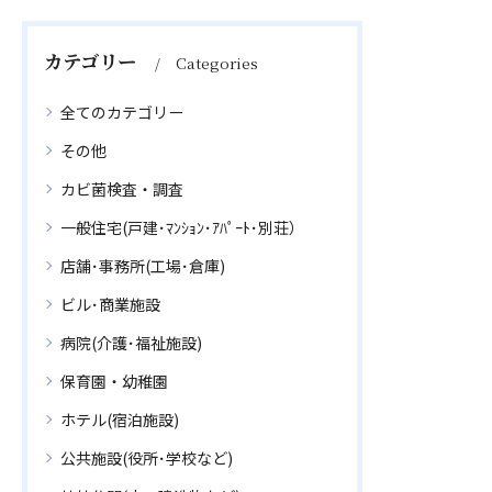
して！ＭＩＳＴ工法カビバ
スターズ東京です ここ十
カテゴリー
Categories
数年で住宅や建物の省エネ
化が進み、「高断熱・高
全てのカテゴリー
気…
その他
カビ菌検査・調査
一般住宅(戸建･ﾏﾝｼｮﾝ･ｱﾊﾟｰﾄ･別荘）
店舗･事務所(工場･倉庫)
ビル･商業施設
病院(介護･福祉施設)
保育園・幼稚園
ホテル(宿泊施設)
公共施設(役所･学校など)