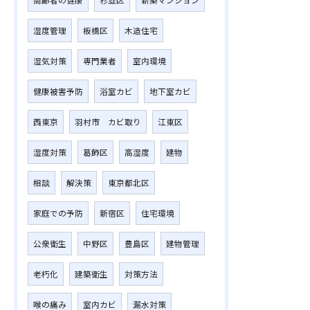
湿度管理
板橋区
木造住宅
湿気対策
専門業者
室内環境
健康被害予防
浴室カビ
地下室カビ
西東京
羽村市 カビ取り
江東区
湿度対策
葛飾区
高湿度
建物
相談
解決策
東京都北区
家庭での予防
新宿区
住宅環境
公衆衛生
中野区
豊島区
建物管理
老朽化
建築衛生
対策方法
喉の痛み
室内カビ
漏水対策