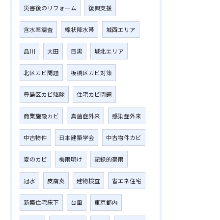
災害後のリフォーム
復興支援
含水率調査
線状降水帯
城西エリア
品川
大田
目黒
城北エリア
北区カビ問題
板橋区カビ対策
豊島区カビ駆除
住宅カビ問題
商業施設カビ
真菌症外来
感染症外来
中古物件
日本建築学会
中古物件カビ
夏のカビ
梅雨明け
記録的豪雨
冠水
皮膚炎
建物検査
省エネ住宅
新築住宅床下
台風
東京都内