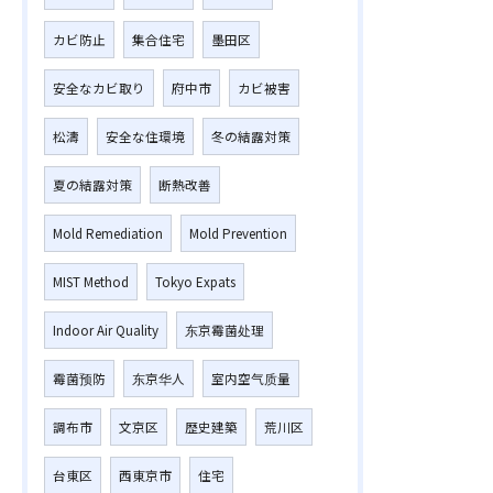
カビ防止
集合住宅
墨田区
安全なカビ取り
府中市
カビ被害
松濤
安全な住環境
冬の結露対策
夏の結露対策
断熱改善
Mold Remediation
Mold Prevention
MIST Method
Tokyo Expats
Indoor Air Quality
东京霉菌处理
霉菌预防
东京华人
室内空气质量
調布市
文京区
歴史建築
荒川区
台東区
西東京市
住宅