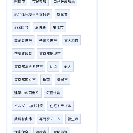
昭島市
市民参加
自己免疫疾患
原発性免疫不全症候群
空気質
ZEB住宅
消防法
狛江市
高齢者世帯
子育て世帯
東大和市
空気質改善
東京都稲城市
東京都あきる野市
幼児
老人
東京都国立市
梅雨
清瀬市
建築中の雨漏り
気密性能
ビルダー向け対策
住宅トラブル
武蔵村山市
専門家チーム
福生市
住宅保全
羽村市
空間清浄