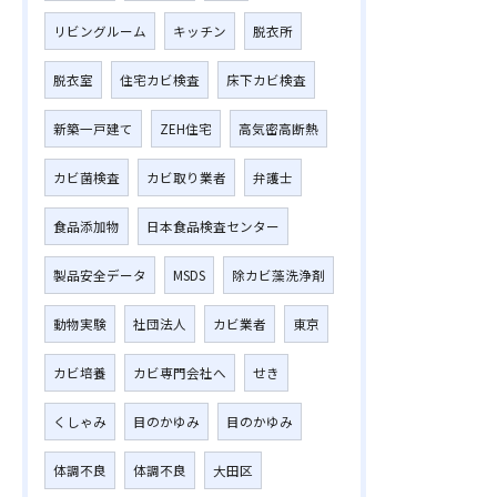
リビングルーム
キッチン
脱衣所
脱衣室
住宅カビ検査
床下カビ検査
新築一戸建て
ZEH住宅
高気密高断熱
カビ菌検査
カビ取り業者
弁護士
食品添加物
日本食品検査センター
製品安全データ
MSDS
除カビ藻洗浄剤
動物実験
社団法人
カビ業者
東京
カビ培養
カビ専門会社へ
せき
くしゃみ
目のかゆみ
目のかゆみ
体調不良
体調不良
大田区