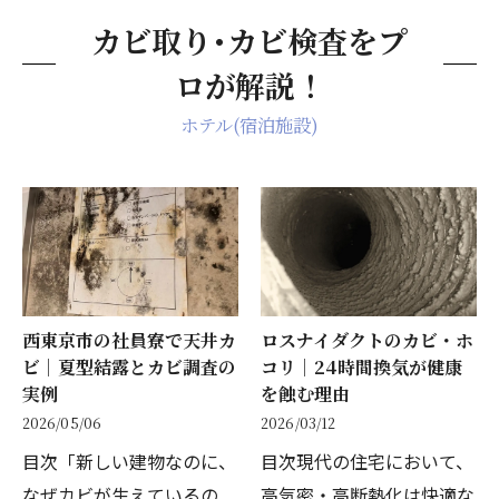
カビ取り･カビ検査をプ
ロが解説！
ホテル(宿泊施設)
西東京市の社員寮で天井カ
ロスナイダクトのカビ・ホ
ビ｜夏型結露とカビ調査の
コリ｜24時間換気が健康
実例
を蝕む理由
2026/05/06
2026/03/12
目次「新しい建物なのに、
目次現代の住宅において、
なぜカビが生えているの
高気密・高断熱化は快適な