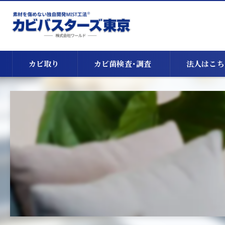
カビ取り
カビ菌検査･調査
法人はこち
天井のカビ取り
床下のカビ取り
漏水・浸水時のカビ