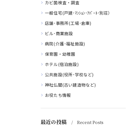
カビ菌検査・調査
一般住宅(戸建･ﾏﾝｼｮﾝ･ｱﾊﾟｰﾄ･別荘）
店舗･事務所(工場･倉庫)
ビル･商業施設
病院(介護･福祉施設)
保育園・幼稚園
ホテル(宿泊施設)
公共施設(役所･学校など)
神社仏閣(古い建造物など)
お役たち情報
最近の投稿
Recent Posts