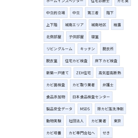
ホームインスペクター
住宅診断士
カビ臭
中立的立場
中立
第三者
階下
上下階
城南エリア
城南地区
結露
北側部屋
子供部屋
寝室
リビングルーム
キッチン
脱衣所
脱衣室
住宅カビ検査
床下カビ検査
新築一戸建て
ZEH住宅
高気密高断熱
カビ菌検査
カビ取り業者
弁護士
食品添加物
日本食品検査センター
製品安全データ
MSDS
除カビ藻洗浄剤
動物実験
社団法人
カビ業者
東京
カビ培養
カビ専門会社へ
せき