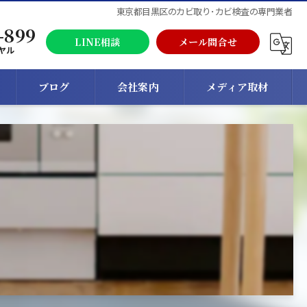
東京都目黒区のカビ取り･カビ検査の専門業者
-899
LINE相談
メール問合せ
ヤル
ブログ
会社案内
メディア取材