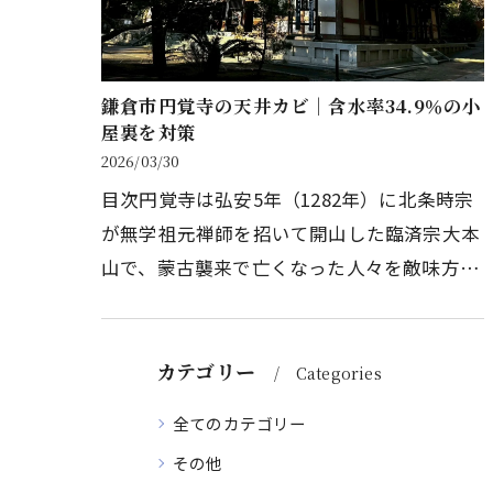
鎌倉市円覚寺の天井カビ｜含水率34.9％の小
屋裏を対策
2026/03/30
目次円覚寺は弘安5年（1282年）に北条時宗
が無学祖元禅師を招いて開山した臨済宗大本
山で、蒙古襲来で亡くなった人々を敵味方な
く弔う願いを背景に建立され、鎌倉を代表す
る歴史ある寺院として知られてい…
カテゴリー
Categories
全てのカテゴリー
その他