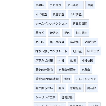
目黒区
カビ取り
アレルギー
真菌
カビ検査
真菌検査
カビ調査
ホームインスペクション
第三者機関
黒カビ
渋谷区
港区
世田谷区
品川区
落下菌検査
浮遊菌
高級住宅
打ちっ放しコンクリート
地下室
MIST工法
床下カビ対策
神社
仏閣
神社仏閣
歴史的建造物
比叡山延暦寺
比叡山
重要伝統的建造物
漏水
古いマンション
壁が柔らかい
壁穴
管理組合
共有部
シーリング工事
住宅診断