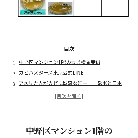
目次
中野区マンション1階のカビ検査実録
カビバスターズ東京公式LINE
アメリカ人がカビに敏感な理由——欧米と日本
のカビに対する意識の違い
現地調査：玄関を開けた瞬間から感じたカビ臭
嗅覚が告げる異常サイン
確認された巾木の変形・床の変色・押入の
中野区マンション1階の
カビ