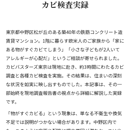
カビ検査実録
カビ検査の実施内容——落下菌検査・付着菌同
定検査・含水率検査
落下菌検査（15箇所実施）
東京都中野区松が丘のある築40年の鉄筋コンクリート造
付着菌同定検査（3箇所実施）
賃貸マンション。1階に暮らす欧米人のご家族から「家に
含水率検査：フローリング含水率38.1％と
ある物がすぐカビてしまう」「小さな子どもが2人いて
いう衝撃の数値
アレルギーが心配だ」というご相談が寄せられました。
築40年の鉄筋コンクリート造マンションが抱え
カビバスターズ東京は現地に赴き、約3時間にわたるカビ
るリスク
調査と各種カビ検査を実施。その結果は、住まいの深刻
現地調査報告書の提出と今後の対応方針
な状況を如実に映し出すものでした。本記事は、その一
大家への報告と改善要求
部始終を現地調査報告書の視点から詳細に解説した実録
賃貸マンションでカビ問題が発生した場合
です。
の初期対応フロー
「物がすぐカビる」という現象は、単なる不衛生や換気
築古マンションに特有のカビリスクとは
不足では説明がつかない場合があります。中野区内で
1階住戸は湿気が溜まりやすい構造