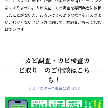
も、このように床下や配管に根本原因が潜むケースは少
鉄筋コンクリート造の「密閉性」がカビを
なくありません。カビ検査・カビ調査を専門業者に依頼
育てる
したことがない方、あるいはどのような検査を行えばよ
いかわからないという方に向けて、本記事が参考になれ
落下菌検査・付着菌同定検査を徹底解説——な
ば幸いです。
ぜ2つの検査が必要なのか
落下菌検査が「部屋の空気の汚染度」を測
る
付着菌同定検査が「カビの種類」を特定す
「カビ調査・カビ検査カ
る
ビ取り」のご相談はこち
2つの検査を組み合わせることで得られる精
度
ら！
小さなお子様とアレルギーをお持ちの方へ
カビバスターズ東京公式LINE
「物がすぐカビる」「部屋がなんかカビ臭い」
その悩み、1人で抱えないでください
まとめ：カビは「臭い」がするうちが最後のチ