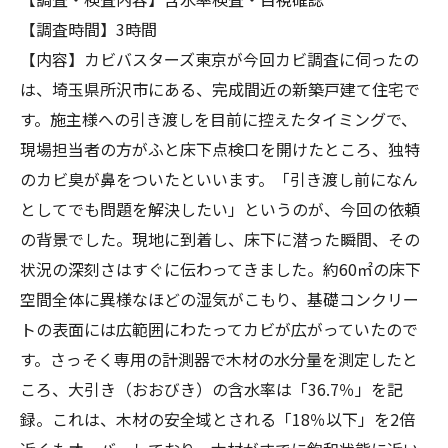
【調査時間】3時間
【内容】カビバスターズ東京が今回カビ調査に伺ったの
は、埼玉県所沢市にある、完成間近の新築戸建て住宅で
す。施主様への引き渡しを目前に控えたタイミングで、
現場担当者の方がふと床下点検口を開けたところ、独特
のカビ臭が鼻をついたといいます。「引き渡し前になん
としてでも問題を解決したい」というのが、今回の依頼
の背景でした。現地に到着し、床下に潜った瞬間、その
状況の深刻さはすぐに伝わってきました。約60㎡の床下
空間全体に異様なほどの湿気がこもり、基礎コンクリー
トの表面には広範囲にわたってカビが広がっていたので
す。さっそく専用の計測器で木材の水分量を測定したと
ころ、大引き（おおびき）の含水率は「36.7％」を記
録。これは、木材の安全域とされる「18％以下」を2倍