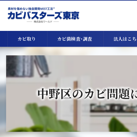
カビ取り
カビ菌検査･調査
法人はこち
天井のカビ取り
床下のカビ取り
中野区のカビ問題
漏水・浸水時のカビ