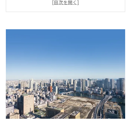
R+house（アールプラスハウス）の省エネ性能
「ハウスメーカー×工務店」の中間的なアプロ
ーチとは？
こんな人におすすめ！R+house（アールプラス
ハウス）の魅力
高性能住宅でも要注意！結露・カビ対策の重要
性
MIST工法®カビバスターズ東京が行うカビ対
策・予防
まとめ：R+houseで理想の住まいを実現！困っ
たらカビバスターズ東京へ