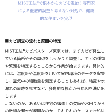
MIST工法®で根本からカビを退治！専門家
による徹底的調査と考えない対処で、健康
的な住まいを実現
■カビ調査の流れと原因の特定
MIST工法®カビバスターズ東京では、まずカビが発生し
ている箇所やその周辺をしっかりと調査し、カビの種類
や繁殖を特定するところから作業が始まります。具体的
には、湿度計や温度計を用いて室内環境のデータを収集
し、空気中の細胞量を測定することもあれば、結露や水
漏れの痕跡を探すなど、多角的な視点から原因を洗い出
します
。ないのか、あるいは住宅の構造上の欠陥や水回りから
の微細な漏水が原因なのか―それぞれのケースで対処法