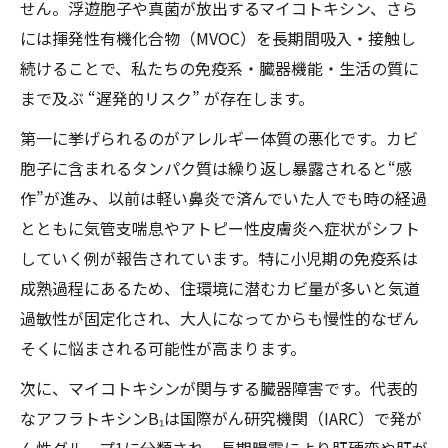
せん。浮遊胞子や真菌が放出するマイコトキシン、さら
には揮発性有機化合物（MVOC）を長期間吸入・接触し
続けることで、私たちの免疫系・臓器機能・生活の質に
まで及ぶ “遅発的リスク” が存在します。
第一に挙げられるのがアレルギー体質の悪化です。カビ
胞子に含まれるタンパク質は繰り返し暴露されると“感
作”が進み、以前は軽い鼻炎で済んでいた人でも時の経過
とともに気管支喘息やアトピー性皮膚炎へ症状がシフト
していく例が報告されています。特に小児期の免疫系は
成熟過程にあるため、住環境に潜むカビ量が多いと気道
過敏性が固定化され、大人になってからも慢性的なぜん
そくに悩まされる可能性が高まります。
次に、マイコトキシンが関与する臓器障害です。代表的
なアフラトキシンB₁は国際がん研究機関（IARC）で発が