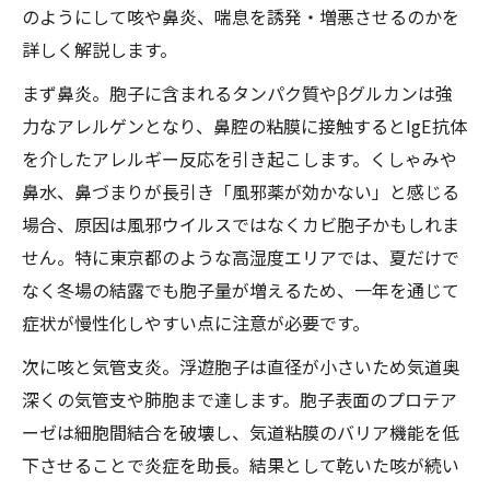
のようにして咳や鼻炎、喘息を誘発・増悪させるのかを
詳しく解説します。
まず鼻炎。胞子に含まれるタンパク質やβグルカンは強
力なアレルゲンとなり、鼻腔の粘膜に接触するとIgE抗体
を介したアレルギー反応を引き起こします。くしゃみや
鼻水、鼻づまりが長引き「風邪薬が効かない」と感じる
場合、原因は風邪ウイルスではなくカビ胞子かもしれま
せん。特に東京都のような高湿度エリアでは、夏だけで
なく冬場の結露でも胞子量が増えるため、一年を通じて
症状が慢性化しやすい点に注意が必要です。
次に咳と気管支炎。浮遊胞子は直径が小さいため気道奥
深くの気管支や肺胞まで達します。胞子表面のプロテア
ーゼは細胞間結合を破壊し、気道粘膜のバリア機能を低
下させることで炎症を助長。結果として乾いた咳が続い