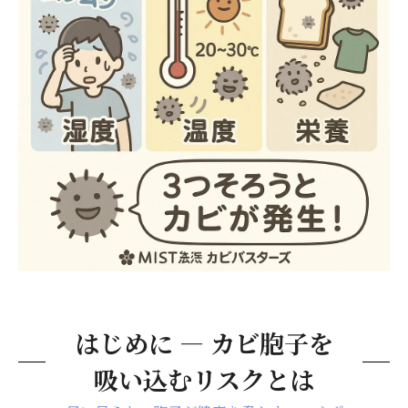
今日からできる！カビ繁殖を抑える換気・湿度
管理テクニック
寝具・カーテン・エアコン…日常アイテム別セ
ルフケア方法
梅雨・夏・冬―季節別に見る効果的なカビ対策
カレンダー
東京都内でカビが再発する前に！専門家へ相談
するメリットとタイミング
よくある質問（FAQ）と相談窓口のご案内
まとめ ― 健康と住環境を守るために今できるこ
と
はじめに ― カビ胞子を
吸い込むリスクとは