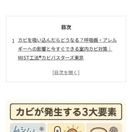
目次
カビを吸い込んだらどうなる？呼吸器・アレル
ギーへの影響と今すぐできる室内カビ対策｜
MIST工法®カビバスターズ東京
はじめに ― カビ胞子を吸い込むリスクとは
カビ胞子とは？大きさ・種類・人体への侵入ル
ート
咳・鼻炎・喘息…呼吸器症状とカビの関係
アレルギー悪化・真菌症など長期的健康被害の
可能性
見落としがちな室内カビ発生ポイント7選