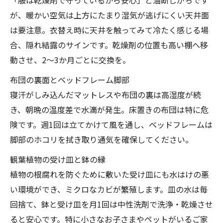
「服は乾燥剤で守っているから安心」と油断しがちです
が、暖かい空気は上方にたまり湿気が逃げにくい天井面
は要注意。衣替え時に天井を触ってみて冷たく感じる場
合、隠れ結露のサインです。乾燥剤の位置も高い棚へ移
動させ、2～3か月ごとに交換を。
布団の裏面とベッドフレーム脚部
寝汗がしみ込んだマットレスや布団の裏は高湿度が続
き、朝晩の温度差で水滴が発生。床置きの布団は特に危
険です。週1回は立てかけて風を通し、ベッドフレームは
脚部のホコリを拭き取り通気を確保してください。
観葉植物の受け皿と鉢の縁
植物の根腐れを防ぐために敷いた受け皿にも水はけの悪
い環境ができ、ミクロなカビが繁殖します。皿の水は毎
回捨て、鉢と受け皿を月1回は中性洗剤で洗浄・乾燥させ
ると安心です。特に小さなお子さまやペットがいるご家