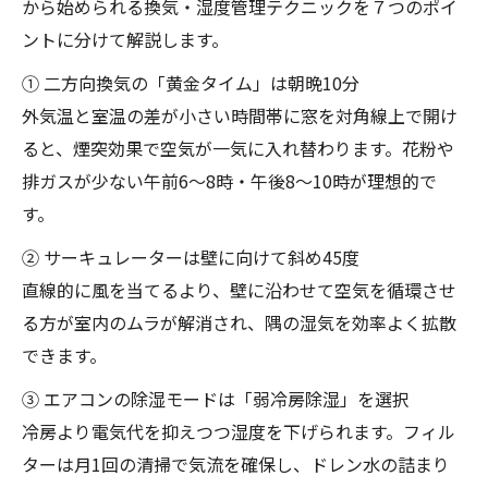
から始められる換気・湿度管理テクニックを７つのポイ
ントに分けて解説します。
① 二方向換気の「黄金タイム」は朝晩10分
外気温と室温の差が小さい時間帯に窓を対角線上で開け
ると、煙突効果で空気が一気に入れ替わります。花粉や
排ガスが少ない午前6〜8時・午後8〜10時が理想的で
す。
② サーキュレーターは壁に向けて斜め45度
直線的に風を当てるより、壁に沿わせて空気を循環させ
る方が室内のムラが解消され、隅の湿気を効率よく拡散
できます。
③ エアコンの除湿モードは「弱冷房除湿」を選択
冷房より電気代を抑えつつ湿度を下げられます。フィル
ターは月1回の清掃で気流を確保し、ドレン水の詰まり