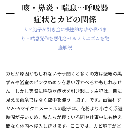
咳・鼻炎・喘息…呼吸器
症状とカビの関係
カビ胞子が引き金に――慢性的な咳や鼻づま
り・喘息発作を悪化させるメカニズムを徹
底解説
カビが原因かもしれない――そう聞くと多くの方は壁紙の黒
ずみや浴室のピンクぬめりを思い浮かべるかもしれませ
ん。しかし実際に呼吸器症状を引き起こす主犯は、目に
見える菌糸ではなく空中を漂う「胞子」です。直径わず
か2〜5マイクロメートルの胞子は、花粉より小さく浮遊
時間が長いため、私たちが寝ている間や仕事中にも絶え
間なく体内へ侵入し続けます。ここでは、カビ胞子がど