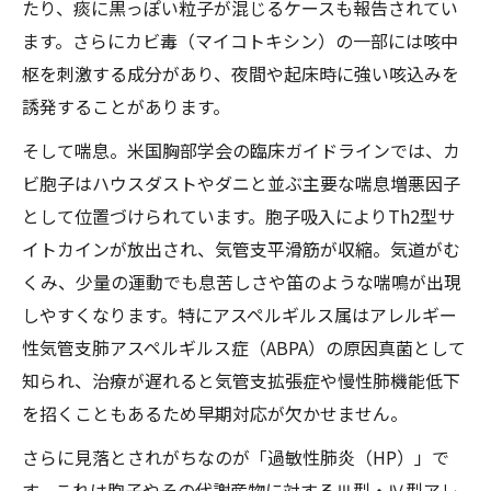
たり、痰に黒っぽい粒子が混じるケースも報告されてい
ます。さらにカビ毒（マイコトキシン）の一部には咳中
枢を刺激する成分があり、夜間や起床時に強い咳込みを
誘発することがあります。
そして喘息。米国胸部学会の臨床ガイドラインでは、カ
ビ胞子はハウスダストやダニと並ぶ主要な喘息増悪因子
として位置づけられています。胞子吸入によりTh2型サ
イトカインが放出され、気管支平滑筋が収縮。気道がむ
くみ、少量の運動でも息苦しさや笛のような喘鳴が出現
しやすくなります。特にアスペルギルス属はアレルギー
性気管支肺アスペルギルス症（ABPA）の原因真菌として
知られ、治療が遅れると気管支拡張症や慢性肺機能低下
を招くこともあるため早期対応が欠かせません。
さらに見落とされがちなのが「過敏性肺炎（HP）」で
す。これは胞子やその代謝産物に対するⅢ型・Ⅳ型アレ