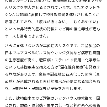
ん性グループ1に分類され、長期曝露により肝硬変や肝が
んリスクを増大させるとされています。またオクラトキ
シンA は腎臓に蓄積して慢性腎障害を進行させることが
示唆されており、「疲れが抜けない」「むくみやすい」
といった非特異的症状の背後にカビ毒の慢性毒性が潜む
ケースも否定できません。
さらに見逃せないのが真菌症のリスクです。高温多湿の
日本ではアスペルギルス属やカンジダ属など病原性真菌
の生息密度が高く、糖尿病・ステロイド使用・化学療法
といった基礎疾患を抱える方は“深在性真菌症”を発症す
る危険があります。鼻腔や副鼻腔に石灰化した菌塊（真
菌球）が形成されると外科的摘出が必要になる場合もあ
り、早期発見・早期除去が予後を左右します。
また、建物由来のカビ汚染はシックハウス症候群の一因
とされ、頭痛・倦怠感・集中力低下など神経系への影響