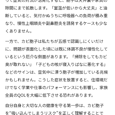
って空気の対流が活発化すると、胞子は天井裏や家具の
隙間にまで拡散します。「室温が低いから大丈夫」と油
断していると、気付かぬうちに呼吸器への負荷が積み重
なり、慢性上咽頭炎や副鼻腔炎を誘発するケースも少な
くありません。
一方で、カビ胞子は私たちが五感で認識しにくいだけ
に、問題が表面化した頃には既に体調不良が慢性化して
いるという厄介な側面があります。「掃除をしてもカビ
臭が取れない」「子どもの咳が寝入りばなに悪化する」
などのサインは、空気中に漂う胞子が増加している兆候
かもしれません。こうした症状を放置すると、住環境だ
けでなく学業や仕事のパフォーマンスにも影響し、家族
全員のQOLを大幅に低下させる恐れがあります。
自分自身と大切な人の健康を守る第一歩は、カビ胞子
を“吸い込んでしまうリスク”を正しく理解することで