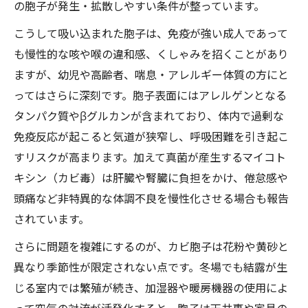
の胞子が発生・拡散しやすい条件が整っています。
こうして吸い込まれた胞子は、免疫が強い成人であって
も慢性的な咳や喉の違和感、くしゃみを招くことがあり
ますが、幼児や高齢者、喘息・アレルギー体質の方にと
ってはさらに深刻です。胞子表面にはアレルゲンとなる
タンパク質やβグルカンが含まれており、体内で過剰な
免疫反応が起こると気道が狭窄し、呼吸困難を引き起こ
すリスクが高まります。加えて真菌が産生するマイコト
キシン（カビ毒）は肝臓や腎臓に負担をかけ、倦怠感や
頭痛など非特異的な体調不良を慢性化させる場合も報告
されています。
さらに問題を複雑にするのが、カビ胞子は花粉や黄砂と
異なり季節性が限定されない点です。冬場でも結露が生
じる室内では繁殖が続き、加湿器や暖房機器の使用によ