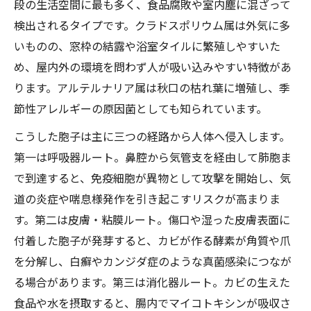
段の生活空間に最も多く、食品腐敗や室内塵に混ざって
検出されるタイプです。クラドスポリウム属は外気に多
いものの、窓枠の結露や浴室タイルに繁殖しやすいた
め、屋内外の環境を問わず人が吸い込みやすい特徴があ
ります。アルテルナリア属は秋口の枯れ葉に増殖し、季
節性アレルギーの原因菌としても知られています。
こうした胞子は主に三つの経路から人体へ侵入します。
第一は呼吸器ルート。鼻腔から気管支を経由して肺胞ま
で到達すると、免疫細胞が異物として攻撃を開始し、気
道の炎症や喘息様発作を引き起こすリスクが高まりま
す。第二は皮膚・粘膜ルート。傷口や湿った皮膚表面に
付着した胞子が発芽すると、カビが作る酵素が角質や爪
を分解し、白癬やカンジダ症のような真菌感染につなが
る場合があります。第三は消化器ルート。カビの生えた
食品や水を摂取すると、腸内でマイコトキシンが吸収さ