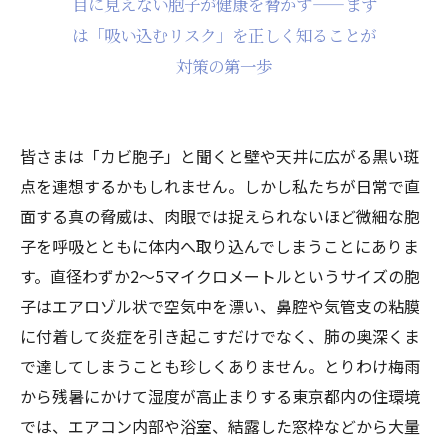
目に見えない胞子が健康を脅かす——まず
は「吸い込むリスク」を正しく知ることが
対策の第一歩
皆さまは「カビ胞子」と聞くと壁や天井に広がる黒い斑
点を連想するかもしれません。しかし私たちが日常で直
面する真の脅威は、肉眼では捉えられないほど微細な胞
子を呼吸とともに体内へ取り込んでしまうことにありま
す。直径わずか2〜5マイクロメートルというサイズの胞
子はエアロゾル状で空気中を漂い、鼻腔や気管支の粘膜
に付着して炎症を引き起こすだけでなく、肺の奥深くま
で達してしまうことも珍しくありません。とりわけ梅雨
から残暑にかけて湿度が高止まりする東京都内の住環境
では、エアコン内部や浴室、結露した窓枠などから大量