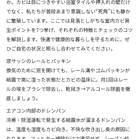
か。カビは目につきやすい浴室タイルや押入れの壁だけ
でなく、私たちが普段あまり意識しない“死角”にも静か
に繁殖しています。ここでは見落としがちな室内カビ発
生ポイントを7つ挙げ、それぞれの特徴とチェックのコツ
を解説します。快適で健康的な暮らしを守るために、ぜ
ひご自宅の状況と照らし合わせてみてください。
窓サッシのレールとパッキン
換気のために窓を開けても、レール溝やゴムパッキンが
結露で常に湿った状態だとカビの温床に。月1回はレー
ルの埃をブラシで除去し、乾拭き→アルコール除菌を徹
底しましょう。
エアコン内部のドレンパン
冷房・除湿運転で発生する結露水が溜まるドレンパン
は、温度も湿度もカビ向き。不快な吹き出し臭の原因に
なります。フィルター掃除だけで満足せず、シーズン前