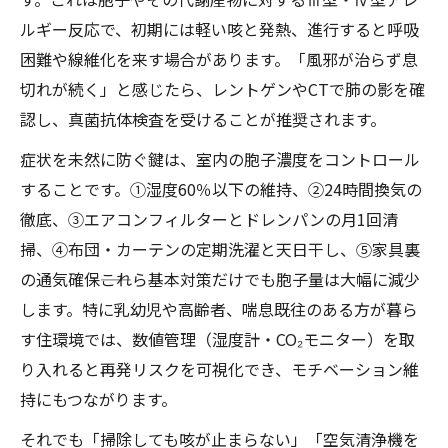
ルギー反応で、初期には軽い咳と発熱、進行すると呼吸
困難や線維化を来す場合があります。「風邪が治らず息
切れが続く」と感じたら、レントゲンやCTで肺の影を確
認し、真菌抗体検査を受けることが推奨されます。
症状を未然に防ぐ鍵は、室内の胞子濃度をコントロール
することです。①湿度60％以下の維持、②24時間換気の
徹底、③エアコンフィルターとドレンパンの月1回清
掃、④布団・カーテンの定期洗濯と天日干し、⑤家具裏
の通気確保――これら基本対策だけでも胞子量は大幅に減少
します。特に乳幼児や高齢者、喘息既往のある方が暮ら
す住環境では、数値管理（湿度計・CO₂モニター）を取
り入れると再発リスクを可視化でき、モチベーション維
持にもつながります。
それでも「掃除しても咳が止まらない」「空気清浄機を