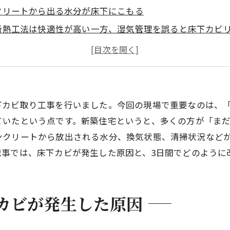
クリートから出る水分が床下にこもる
断熱工法は快適性が高い一方、湿気管理を誤ると床下カビ
前から床下カビが発生していた現場状況
渡し前でも床下にはカビが発生することがある
カビ取りに「含水率」の計測が不可欠なのか？
率が「薬剤の浸透」を左右する
下カビ取り工事を行いました。今回の現場で重要なのは、「
燥と塗布」を繰り返すカビ取り
ていたという点です。新築住宅というと、多くの方が「ま
ンクリートから放出される水分、換気状態、清掃状況など
に基づかない施工の限界
記事では、床下カビが発生した原因と、3日間でどのように
断熱住宅らしいカビの広がり方
ーズ東京公式LINE
成否を分ける下処理の重要性
カビが発生した原因
のカビ取り清掃に必要な吸引力
に清掃業者が入っていても不十分だった理由