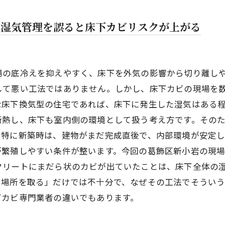
目は確認が主役
に薬剤をなじませる最終仕上げ
、湿気管理を誤ると床下カビリスクが上がる
ハウスメーカー担当者様の反応
のカビもカビ臭も消失
門業者に頼んで良かった」と言っていただけた理由
場の底冷えを抑えやすく、床下を外気の影響から切り離し
小岩で床下カビにお困りの方へ
して悪い工法ではありません。しかし、床下カビの現場を
な床下換気型の住宅であれば、床下に発生した湿気はある
でも床下カビは起こる
断熱し、床下も室内側の環境として扱う考え方です。その
小岩・東京23区で床下カビ取りならカビバスターズ東京へ
。特に新築時は、建物がまだ完成直後で、内部環境が安定
が繁殖しやすい条件が整います。今回の葛飾区新小岩の現
クリートにまだら状のカビが出ていたことは、床下全体の
た場所を取る」だけでは不十分で、なぜその工法でそうい
下カビ専門業者の違いでもあります。