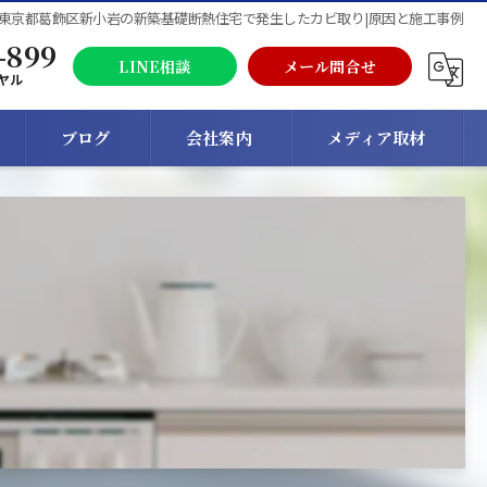
東京都葛飾区新小岩の新築基礎断熱住宅で発生したカビ取り|原因と施工事例
-899
LINE相談
メール問合せ
ヤル
ブログ
会社案内
メディア取材