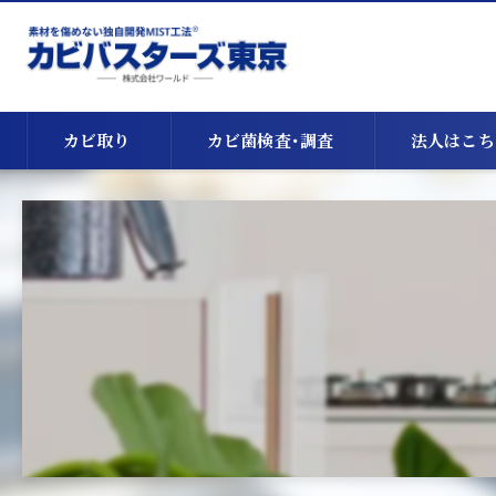
カビ取り
カビ菌検査･調査
法人はこち
天井のカビ取り
床下のカビ取り
漏水・浸水時のカビ