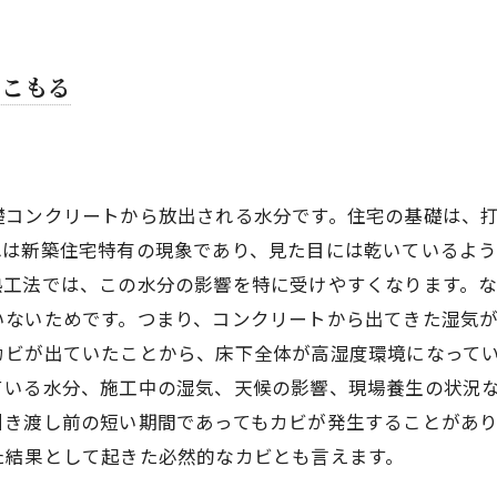
ビ取りビフォー・アフター
下清掃前
にこもる
下清掃後
下清掃前
下清掃後
礎コンクリートから放出される水分です。住宅の基礎は、
ビ処理｜2〜3工程で行った理由
れは新築住宅特有の現象であり、見た目には乾いているよ
のカビは表面だけではない
熱工法では、この水分の影響を特に受けやすくなります。
を2〜3工程で処理した理由
いないためです。つまり、コンクリートから出てきた湿気
行ったコンクリートの除カビ処理
カビが出ていたことから、床下全体が高湿度環境になって
りコンクリートから基礎コンクリートまで範囲を分けて処
ている水分、施工中の湿気、天候の影響、現場養生の状況
クリートも2〜3工程で処理した理由
引き渡し前の短い期間であってもカビが発生することがあ
た結果として起きた必然的なカビとも言えます。
行った確認・補修・除菌処理