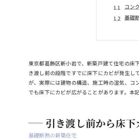
コン
基礎
引き渡し
引き
なぜ
含水
東京都葛飾区新小岩で、新築戸建て住宅の床
「乾
き渡し前の段階ですでに床下にカビが発生し
が、実際には建物の構造、施工時の湿気、コ
数値
でも床下にカビが広がることがあります。本
基礎
カビバスタ
除カビの
引き渡し前から床下
床下
基礎断熱の新築住宅
事前