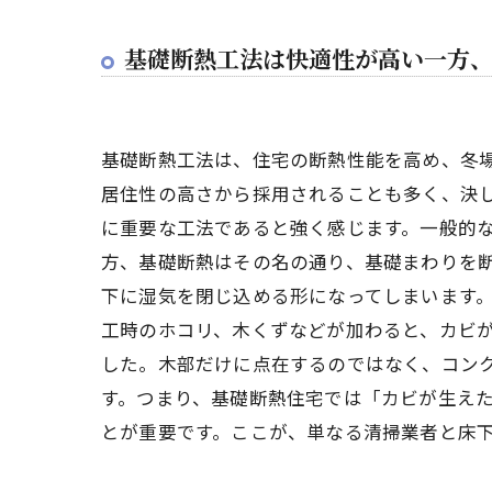
3日
床下
基礎断熱工法は快適性が高い一方
施主様・
床下
「専
基礎断熱工法は、住宅の断熱性能を高め、冬
葛飾区新
居住性の高さから採用されることも多く、決
に重要な工法であると強く感じます。一般的
新築
方、基礎断熱はその名の通り、基礎まわりを
葛飾区新
下に湿気を閉じ込める形になってしまいます
工時のホコリ、木くずなどが加わると、カビ
した。木部だけに点在するのではなく、コン
す。つまり、基礎断熱住宅では「カビが生え
とが重要です。ここが、単なる清掃業者と床