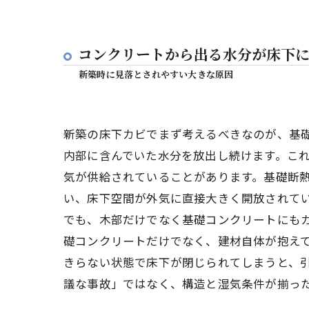
床下のカ
①床
コンクリートから出る水分が床下
①床
新築時に見落とされやすい大きな原因
②床
②床
新築の床下カビでまず考えるべきなのが、基
木部の除カ
内部に含んでいた水分を放出し続けます。こ
木部
気が供給されていることがあります。基礎断
木部
い、床下空間が外気に直接大きく開放されて
2日目に
でも、木部だけでなく基礎コンクリートにも
立上
礎コンクリートだけでなく、建材自体が抱え
コン
きらない状態で床下が閉じられてしまうと、
議な事故」ではなく、構造と湿気条件が揃っ
最終日に