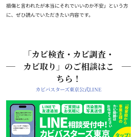
今回の施工から学ぶ｜マンション管理組合・管
損傷と言われたが本当にそれでいいのか不安」という方
理会社との正しい向き合い方
に、ぜひ読んでいただきたい内容です。
「軽微な損傷」という判断を鵜呑みにしな
い
現地調査報告書や検査報告書が保険適用の
「カビ検査・カビ調査・
鍵になる
カビ取り」のご相談はこ
パイプスペース漏水は長期化しやすく早期
発見が困難
ちら！
カビバスターズ東京が選ばれる理由
カビバスターズ東京公式LINE
調査から施工・保険交渉サポートまで一貫
対応
子どもや健康への配慮を最優先に
関東全域対応・無料相談受付中
現地調査報告書で保険対応を勝ち取る。プロの