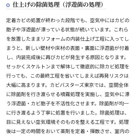
仕上げの除菌処理（浮遊菌の処理）
定着カビの処置が終わった段階でも、空気中にはカビの
胞子や浮遊菌が漂っている状態が続いています。これら
を放置したままリフォームの内装仕上げ工程に入ってし
まうと、新しい壁材や床材の表面・裏面に浮遊菌が付着
し、内装完成後に再びカビが発生する原因となります。
せっかくスケルトンまで解体して徹底的に除カビ処理を
行っても、この最終工程を省いてしまえば再発リスクは
大幅に高まります。カビバスターズ東京では、空間全体
に除菌剤を行き渡らせる噴霧処理を実施し、空気中に漂
う浮遊菌・カビ胞子を不活性化させます。除菌剤が均一
に行き渡るよう丁寧に処置を行いました。除菌処理は、
目に見えない空気環境そのものを整える工程です。処理
後は一定の時間をおいて薬剤を定着・揮散させ、室内の