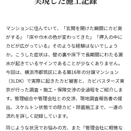
実現した施工記録
最初の判断は「部分補修のみ」だった
現地調査報告書の提出が状況を一変
調査時にホテル暮らしを推奨
マンションに住んでいて、「玄関を開けた瞬間にカビ臭
スケルトン状態からの除カビ・除菌処理
がする」「床や巾木の色が変わってきた」「押入の中に
カビが広がっている」そのような経験はないでしょう
パイプスペース周辺のカビの状態
か。こうした症状は、壁の裏や床下で長期間にわたる漏
リフォーム会社と連携した解体後施工
水が起きているサインであることが少なくありません。
除カビ処理（定着カビの処理）
今回は、横浜市都筑区にある築16年の分譲マンション
除カビ処理（給排水管・配線等）
（3LDK）で実際に起きたカビ被害と、カビバスターズ東
仕上げの除菌処理（浮遊菌の処理）
京が行った調査・施工・保険交渉の全過程をご紹介しま
カビ検査について｜カビの実態を科学的に把握
す。管理組合や管理会社との交渉、現地調査報告書の提
浮遊菌検査
出、スケルトン状態での除カビ・除菌施工まで、一連の
流れを詳しく記録しています。
落下菌検査
付着菌同定検査
同じような状況でお悩みの方、また「管理会社に軽微な