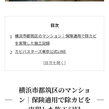
目次
横浜市都筑区のマンション｜保険適用で除カビ
を実現した施工記録
カビバスターズ東京公式LINE
施工に至った背景｜玄関を入った瞬間に広がる
カビ臭
最初のサインは「カビの臭い」と「見た目
の変化」だった
横浜市都筑区のマンショ
原因はパイプスペースからの漏水だった
ン｜保険適用で除カビを
管理会社・管理組合との交渉「軽微な損傷」で
は済まされない現実