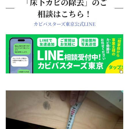
「床下カビの除去」のご
床下カビの予防と再発防止のために知っておき
相談はこちら！
たいこと
低床下はカビのリスクが高い
カビバスターズ東京公式LINE
引き渡し後1ヶ月～6ヶ月は定期点検を
カビ臭に気づいたら迷わず専門業者へ
カビバスターズ東京が選ばれる理由
熟練職人による丁寧な施工
ハウスメーカー・不動産会社からの信頼
調査から施工・検査まで一貫対応
対応エリア
ハウスメーカー・不動産業者の方へ
まとめ：新築床下カビはプロの床下カビ専門業
者に任せてください