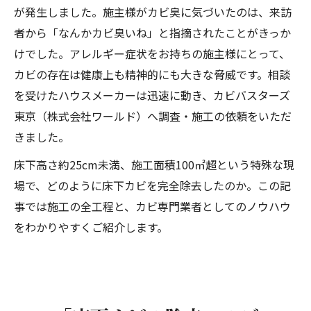
基礎コンクリートと大引きにカビを確認
が発生しました。施主様がカビ臭に気づいたのは、来訪
4日間の施工工程：床下カビ専門業者による完全
者から「なんかカビ臭いね」と指摘されたことがきっか
除去の記録
けでした。アレルギー症状をお持ちの施主様にとって、
1日目：業務用バキューム「ケルヒャー
カビの存在は健康上も精神的にも大きな脅威です。相談
NT65/2 TACT2」による徹底清掃
を受けたハウスメーカーは迅速に動き、カビバスターズ
東京（株式会社ワールド）へ調査・施工の依頼をいただ
2日目・3日目：薬剤濃度調整による丁寧な
きました。
除カビ処理
4日目：最終確認・手直し・除菌処理で完了
床下高さ約25cm未満、施工面積100㎡超という特殊な現
施工後のお客様の声：カビ臭が消えて安心でき
場で、どのように床下カビを完全除去したのか。この記
る家に
事では施工の全工程と、カビ専門業者としてのノウハウ
をわかりやすくご紹介します。
カビ検査・カビ調査も対応：目に見えないカビ
を科学的に可視化
なぜカビ検査が必要なのか
カビ検査の3種類