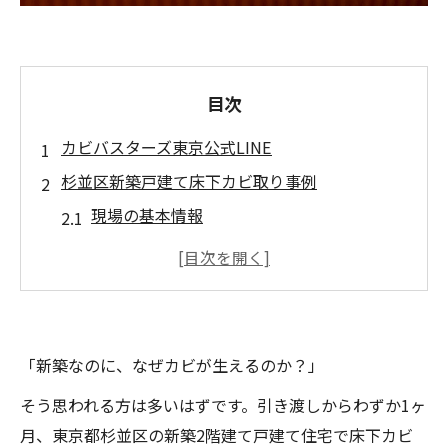
目次
カビバスターズ東京公式LINE
杉並区新築戸建て床下カビ取り事例
現場の基本情報
なぜ新築なのに床下カビが発生したのか
新築カビのメカニズムを正しく理解する
施主様の判断とハウスメーカーの迅速な行動
来訪者の一言がカビ発見のきっかけに
「新築なのに、なぜカビが生えるのか？」
ハウスメーカーの迅速な対応が功を奏した
そう思われる方は多いはずです。引き渡しからわずか1ヶ
カビバスターズ東京による現地調査の内容
月、東京都杉並区の新築2階建て戸建て住宅で床下カビ