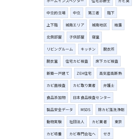
ホームインスペクター
住宅診断士
カビ臭
中立的立場
中立
第三者
階下
上下階
城南エリア
城南地区
結露
北側部屋
子供部屋
寝室
リビングルーム
キッチン
脱衣所
脱衣室
住宅カビ検査
床下カビ検査
新築一戸建て
ZEH住宅
高気密高断熱
カビ菌検査
カビ取り業者
弁護士
食品添加物
日本食品検査センター
製品安全データ
MSDS
除カビ藻洗浄剤
動物実験
社団法人
カビ業者
東京
カビ培養
カビ専門会社へ
せき