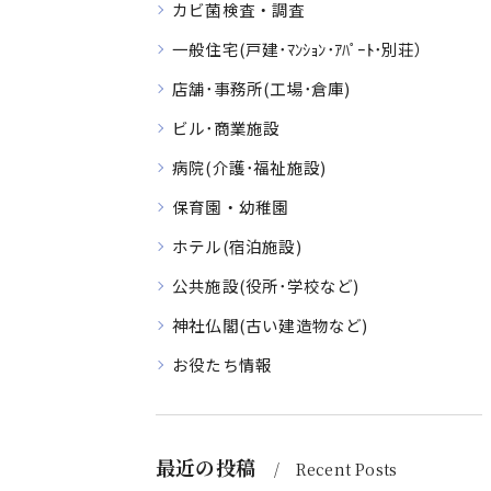
カビ菌検査・調査
一般住宅(戸建･ﾏﾝｼｮﾝ･ｱﾊﾟｰﾄ･別荘）
店舗･事務所(工場･倉庫)
ビル･商業施設
病院(介護･福祉施設)
保育園・幼稚園
ホテル(宿泊施設)
公共施設(役所･学校など)
神社仏閣(古い建造物など)
お役たち情報
最近の投稿
Recent Posts