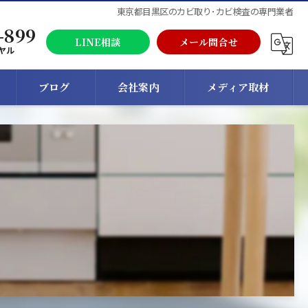
東京都目黒区のカビ取り･カビ検査の専門業者
-899
LINE相談
メール問合せ
ヤル
ブログ
会社案内
メディア取材