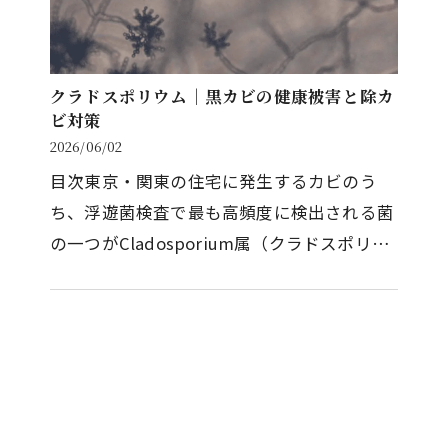
クラドスポリウム｜黒カビの健康被害と除カ
ビ対策
2026/06/02
目次東京・関東の住宅に発生するカビのう
ち、浮遊菌検査で最も高頻度に検出される菌
の一つがCladosporium属（クラドスポリウ
ム属）です。お風呂場の黒い斑点、窓サッシ
の黒ずみ、エアコンの吹き出し口の…