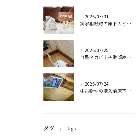
2026/07/31
実家相続時の床下カビ対策｜空き家の資産価値を落とさない除カビ
2026/07/25
目黒区カビ｜子供部屋の冬型結露と壁床のカビ除去
2026/07/24
中古物件の購入前床下カビ対策｜壊さず根本除カビするMIST工法®
タグ
Tags