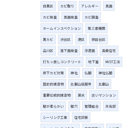
目黒区
カビ取り
アレルギー
真菌
カビ検査
真菌検査
カビ調査
ホームインスペクション
第三者機関
黒カビ
渋谷区
港区
世田谷区
品川区
落下菌検査
浮遊菌
高級住宅
打ちっ放しコンクリート
地下室
MIST工法
床下カビ対策
神社
仏閣
神社仏閣
歴史的建造物
比叡山延暦寺
比叡山
重要伝統的建造物
漏水
古いマンション
壁が柔らかい
壁穴
管理組合
共有部
シーリング工事
住宅診断