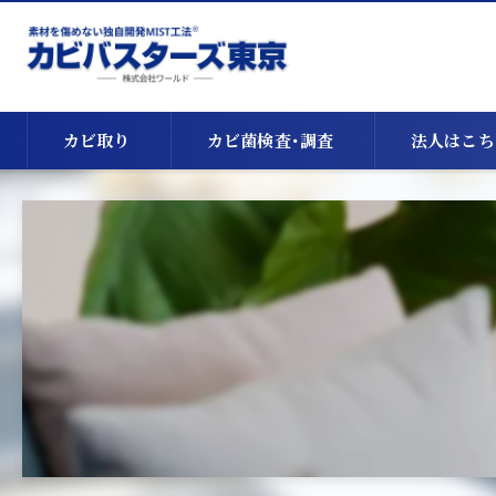
カビ取り
カビ菌検査･調査
法人はこち
天井のカビ取り
床下のカビ取り
漏水・浸水時のカビ