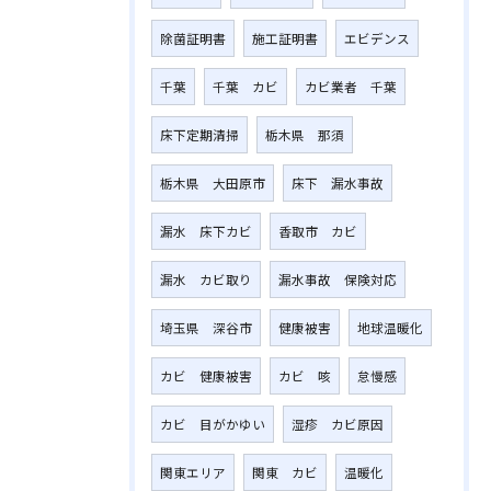
除菌証明書
施工証明書
エビデンス
千葉
千葉 カビ
カビ業者 千葉
床下定期清掃
栃木県 那須
栃木県 大田原市
床下 漏水事故
漏水 床下カビ
香取市 カビ
漏水 カビ取り
漏水事故 保険対応
埼玉県 深谷市
健康被害
地球温暖化
カビ 健康被害
カビ 咳
怠慢感
カビ 目がかゆい
湿疹 カビ原因
関東エリア
関東 カビ
温暖化