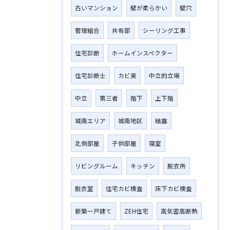
古いマンション
壁が柔らかい
壁穴
管理組合
共有部
シーリング工事
住宅診断
ホームインスペクター
住宅診断士
カビ臭
中立的立場
中立
第三者
階下
上下階
城南エリア
城南地区
結露
北側部屋
子供部屋
寝室
リビングルーム
キッチン
脱衣所
脱衣室
住宅カビ検査
床下カビ検査
新築一戸建て
ZEH住宅
高気密高断熱