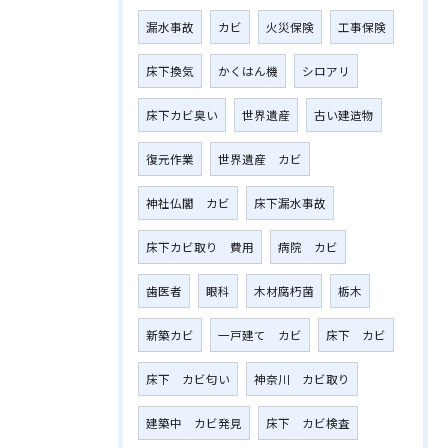
漏水事故
カビ
火災保険
工事保険
床下換気
かくはん機
シロアリ
床下カビ臭い
世界遺産
古い建造物
復元作業
世界遺産 カビ
神社仏閣 カビ
床下漏水事故
床下カビ取り 費用
病院 カビ
歯医者
眼科
木材腐朽菌
栃木
新築カビ
一戸建て カビ
床下 カビ
床下 カビ匂い
神奈川 カビ取り
建築中 カビ発見
床下 カビ検査