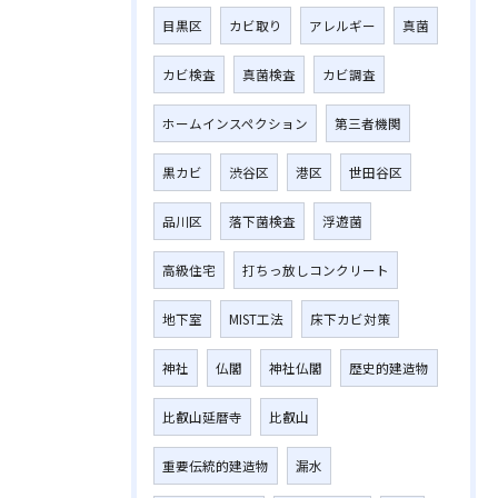
目黒区
カビ取り
アレルギー
真菌
カビ検査
真菌検査
カビ調査
ホームインスペクション
第三者機関
黒カビ
渋谷区
港区
世田谷区
品川区
落下菌検査
浮遊菌
高級住宅
打ちっ放しコンクリート
地下室
MIST工法
床下カビ対策
神社
仏閣
神社仏閣
歴史的建造物
比叡山延暦寺
比叡山
重要伝統的建造物
漏水