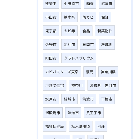
建築中
小田原市
箱根
沼津市
小山市
栃木県
防カビ
保証
東京都
カビ毒
食品
新築物件
佐野市
足利市
藤岡市
茨城県
町田市
クラドスプリウム
カビバスターズ東京
復元
神奈川県
戸建て住宅
神奈川
茨城県 古河市
水戸市
結城市
筑波市
下館市
御殿場市
熱海市
八王子市
福祉保健局
栃木県那須
別荘