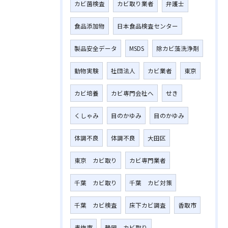
カビ菌検査
カビ取り業者
弁護士
食品添加物
日本食品検査センター
製品安全データ
MSDS
除カビ藻洗浄剤
動物実験
社団法人
カビ業者
東京
カビ培養
カビ専門会社へ
せき
くしゃみ
目のかゆみ
目のかゆみ
体調不良
体調不良
大田区
東京 カビ取り
カビ専門業者
千葉 カビ取り
千葉 カビ対策
千葉 カビ検査
床下カビ調査
香取市
青梅市
静岡 カビ取り