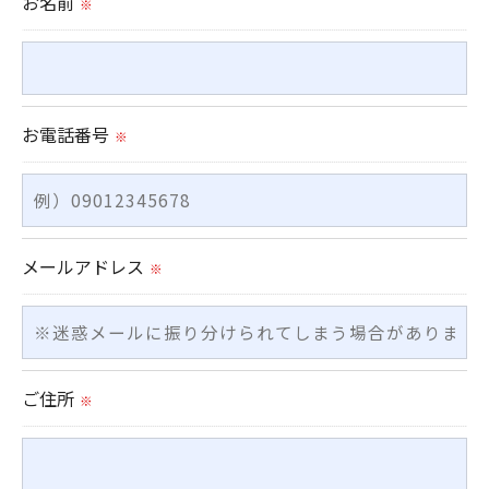
お名前
※
＜個人情報を与えなかった場合に生じる結果＞
必要な情報を頂けない場合は、それに対応した当社
のサービスをご提供できない場合がございますので
予めご了承ください。
お電話番号
※
＜個人情報の開示･訂正・削除･利用停止の手続につ
いて＞
当社では、お客様の個人情報の開示･訂正･削除・利
メールアドレス
※
用停止の手続を定めさせて頂いております。
ご本人である事を確認のうえ、対応させて頂きま
す。
個人情報の開示･訂正･削除・利用停止の具体的手続
ご住所
※
きにつきましては、お電話でお問合せ下さい。