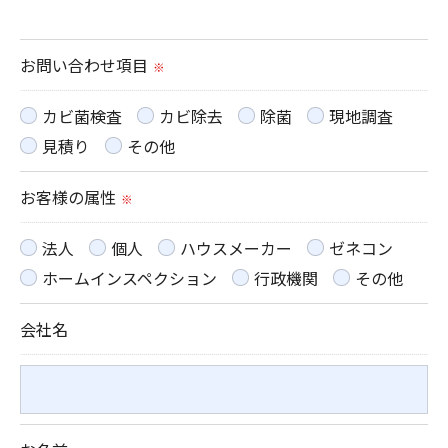
当社ではお客様の同意を得た場合または法令に定め
られた場合を除き、
お問い合わせ項目
※
取得した個人情報を第三者に提供することはいたし
ません。
カビ菌検査
カビ除去
除菌
現地調査
見積り
その他
＜個人情報の委託について＞
お客様の属性
当社では、利用目的の達成に必要な範囲において、
※
個人情報を外部に委託する場合があります。
法人
個人
ハウスメーカー
ゼネコン
これらの委託先に対しては個人情報保護契約等の措
ホームインスペクション
行政機関
その他
置をとり、適切な監督を行います。
会社名
＜個人情報の安全管理＞
当社では、個人情報の漏洩等がなされないよう、適
切に安全管理対策を実施します。