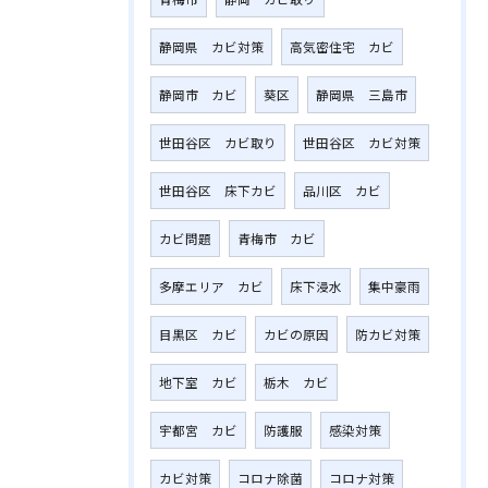
静岡県 カビ対策
高気密住宅 カビ
静岡市 カビ
葵区
静岡県 三島市
世田谷区 カビ取り
世田谷区 カビ対策
世田谷区 床下カビ
品川区 カビ
カビ問題
青梅市 カビ
多摩エリア カビ
床下浸水
集中豪雨
目黒区 カビ
カビの原因
防カビ対策
地下室 カビ
栃木 カビ
宇都宮 カビ
防護服
感染対策
カビ対策
コロナ除菌
コロナ対策