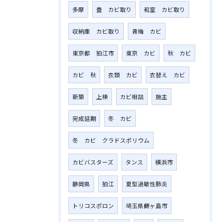
多摩
畳 カビ取り
和室 カビ取り
収納庫 カビ取り
青梅 カビ
東京都 狛江市
東京 カビ
秋 カビ
カビ 秋
衣類 カビ
衣替え カビ
新築
上棟
カビ相談
施主
完成延期
冬 カビ
冬 カビ クラドスポリウム
カビバスターズ
タンス
横浜市
静岡県
狛江
夏型過敏性肺炎
トリコスポロン
埼玉県鶴ヶ島市