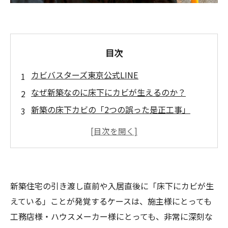
目次
カビバスターズ東京公式LINE
なぜ新築なのに床下にカビが生えるのか？
新築の床下カビの「2つの誤った是正工事」
市販や一般的な塩素系薬剤による「漂白・
ごまかし」
木材をサンダーなどで「削り落とす」工法
カビバスターズ東京が提案する「新築のための
新築住宅の引き渡し直前や入居直後に「床下にカビが生
安心是正」
えている」ことが発覚するケースは、施主様にとっても
「木材を削らない・傷めない」MIST工法®
工務店様・ハウスメーカー様にとっても、非常に深刻な
施工後すぐに生活できる「低負荷・無臭