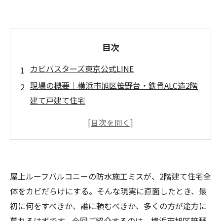
目次
カビバスターズ東京公式LINE
現場の概要｜横浜市旭区笹野台・鉄骨ALC造2階
建て戸建て住宅
依頼主と施工に至った経緯
現地調査で判明したこと
屋上ルーフバルコニーの防水施工不良とは
ルーフバルコニー防水の仕組みと失敗パタ
屋上ルーフバルコニーの防水施工ミスが、2階建て住宅全
ーン
体をカビだらけにする。そんな現実に直面したとき、最
なぜ室内全域に漏水カビが広がるのか
初に何をすべきか、誰に頼むべきか、多くの方が途方に
鉄骨ALC造とカビの関係｜なぜ被害が深刻にな
暮れるはずです。今回ご紹介するのは、横浜市旭区笹野