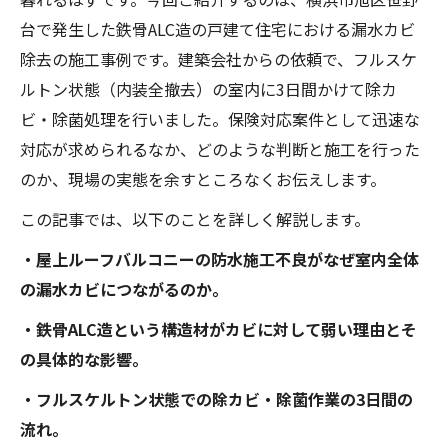
るのか
台で発生した鉄骨ALC造の戸建て住宅における漏水カビ
ALCパネルの吸水性と多孔質構造
除去の施工事例です。建築会社からの依頼で、フルスケ
フルスケルトンにしなければならなかった
ルトン状態（内装全撤去）の室内に3日間かけて除カ
理由
ビ・除菌処理を行いました。保険対応案件として迅速な
対応が求められるなか、どのような判断と施工を行った
施工内容｜3日間のフルスケルトンでのカビ除去
のか、現場の実態を余すところなくお伝えします。
1日目：現地確認・養生・初回除カビ処理
この記事では、以下のことを詳しく解説します。
2日目：全面除カビ・スプレー施工
3日目：除菌処理・仕上げ確認・引き渡し
・屋上ルーフバルコニーの防水施工不良がなぜ室内全体
漏水カビ現場での注意点と再発防止
の漏水カビにつながるのか。
防水補修とカビ除去は別工事として進める
・鉄骨ALC造という構造材がカビに対して弱い理由とそ
保険対応案件での動き方
の具体的な影響。
「防水工事のミスでカビが出た。保険対応中だ
・フルスケルトン状態での除カビ・除菌作業の3日間の
が、カビ取りを急いでほしい」
流れ。