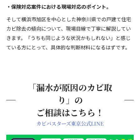
防水施工不良による漏水カビ｜建築会社が知っ
・保険対応案件における現場対応のポイント。
ておくべきこと
そして横浜市旭区を中心とした神奈川県での戸建て住宅
施工不良カビは「気づいたときには手遅
カビ除去の傾向について、現場目線で丁寧に解説してい
れ」になりやすい
きます。「うちも同じような状況かもしれない」と感じ
建築会社・施工管理会社からの依頼に対応
ている方にとって、具体的な判断材料になるはずです。
しています
カビバスターズ東京が選ばれる理由
迅速対応と保険案件への対応力
鉄骨ALC造・RC造など構造を理解した施工
「漏水が原因のカビ取
まとめ｜漏水カビは構造まで見てくれる専門業
り」の
者へ
ご相談はこちら！
カビバスターズ東京公式LINE