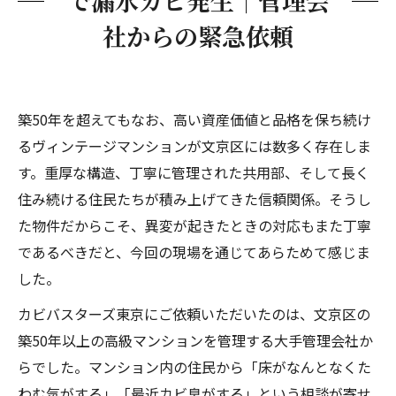
で漏水カビ発生｜管理会
ステップ1：床解体の手配とカビ範囲の確認
社からの緊急依頼
ステップ2：キッチンの解体とキッチンカビ
の対応
ステップ3：除カビ処理・除菌処理の実施
今回の施工費：管理組合保険で全額対応
築50年を超えてもなお、高い資産価値と品格を保ち続け
るヴィンテージマンションが文京区には数多く存在しま
築50年超のマンションが「高級」であり続ける
す。重厚な構造、丁寧に管理された共用部、そして長く
理由
住み続ける住民たちが積み上げてきた信頼関係。そうし
マンションの床下カビを放置すると何が起こる
た物件だからこそ、異変が起きたときの対応もまた丁寧
か
であるべきだと、今回の現場を通じてあらためて感じま
マンション漏水カビに関するよくある質問
した。
Q１：床下のカビは見えなければ放置しても
カビバスターズ東京にご依頼いただいたのは、文京区の
大丈夫ですか？
築50年以上の高級マンションを管理する大手管理会社か
Q２：点検口がない場合でも床下の状況は確
らでした。マンション内の住民から「床がなんとなくた
認できますか？
わむ気がする」「最近カビ臭がする」という相談が寄せ