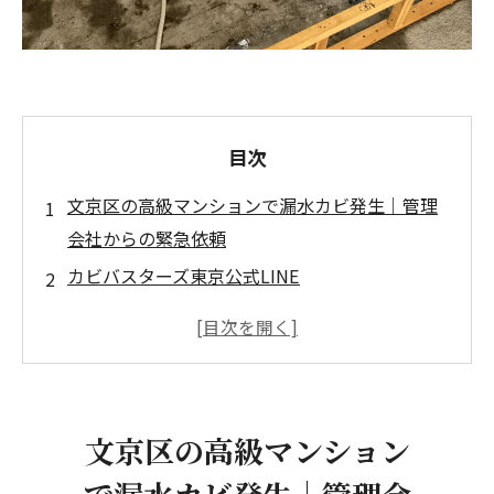
目次
文京区の高級マンションで漏水カビ発生｜管理
会社からの緊急依頼
カビバスターズ東京公式LINE
現場調査で判明した漏水とカビの実態
含水率測定と追加点検口の設置
なぜ「点検口からの噴霧」では不十分なの
か
文京区の高級マンション
施工の全工程：床解体からキッチン除カビまで