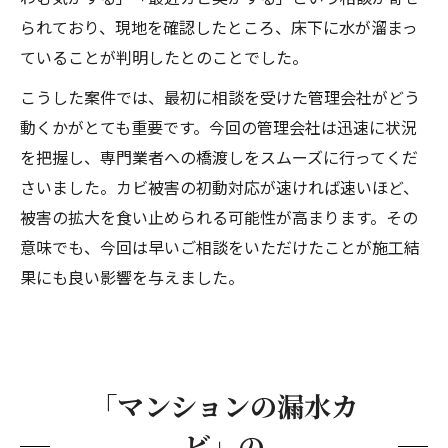
Q３：漏水カビの除去費用はどれくらいかか
られており、現地を確認したところ、床下に水が溜まっ
りますか？
ていることが判明したとのことでした。
Q４：キッチンのカビは市販の除カビ剤では
こうした案件では、最初に相談を受けた管理会社がどう
対応できませんか？
動くかがとても重要です。今回の管理会社は迅速に状況
カビバスターズ東京が選ばれる3つの理由
を把握し、専門業者への橋渡しをスムーズに行ってくだ
1. 問題の全体像を把握する調査力
さいました。カビ被害の初動対応が速ければ速いほど、
2. 安易で安価な施工をしない
被害の拡大を食い止められる可能性が高まります。その
3. 関連業者との連携力
意味でも、今回は早いご相談をいただけたことが施工結
お問い合わせはこちら
果にも良い影響を与えました。
「マンションの漏水カ
ビ」の