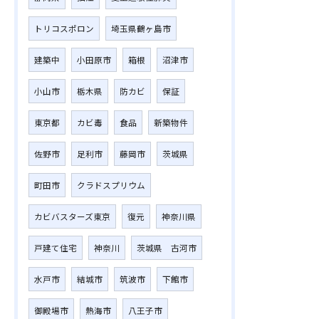
トリコスポロン
埼玉県鶴ヶ島市
建築中
小田原市
箱根
沼津市
小山市
栃木県
防カビ
保証
東京都
カビ毒
食品
新築物件
佐野市
足利市
藤岡市
茨城県
町田市
クラドスプリウム
カビバスターズ東京
復元
神奈川県
戸建て住宅
神奈川
茨城県 古河市
水戸市
結城市
筑波市
下館市
御殿場市
熱海市
八王子市