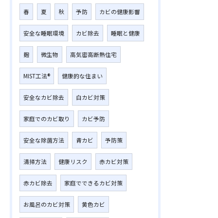
春
夏
秋
予防
カビの健康影響
安全な睡眠環境
カビ除去
睡眠と健康
麹
微生物
高気密高断熱住宅
MIST工法®
健康的な住まい
安全なカビ除去
白カビ対策
家庭でのカビ取り
カビ予防
安全な除菌方法
青カビ
予防策
清掃方法
健康リスク
赤カビ対策
赤カビ除去
家庭でできるカビ対策
お風呂のカビ対策
黄色カビ