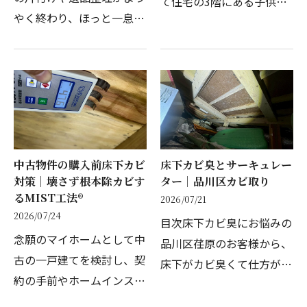
て住宅の3階にある子供部
やく終わり、ほっと一息つ
屋です。今回は東京都目黒
いたのも束の間。不動産会
区の3階建て戸建て住宅
社に売却の査定を依頼した
で、中学生のお子様が使う
り、今後のためにと住宅点
3階の居室に発生した壁の
検を入れたりしたタイミン
カビと床のカビを、約6時
グで、予想だにしない…
間…
中古物件の購入前床下カビ
床下カビ臭とサーキュレー
対策｜壊さず根本除カビす
ター｜品川区カビ取り
るMIST工法®
2026/07/21
2026/07/24
目次床下カビ臭にお悩みの
念願のマイホームとして中
品川区荏原のお客様から、
古の一戸建てを検討し、契
床下がカビ臭くて仕方がな
約の手前やホームインスペ
いというご相談を受け、現
クション（住宅診断）の段
地調査に伺いました。築