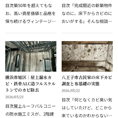
目次築50年を超えてもな
目次「完成間近の新築物件
お、高い資産価値と品格を
なのに、床下からカビのに
保ち続けるヴィンテージマ
おいがする」そんな相談
ンションが文京区には数多
が、ハウスメーカーから届
く存在します。重厚な構
きました。埼玉県所沢市で
造、丁寧に管理された共用
建設中の2階建て戸建住
部、そして長く住み続ける
宅。引き渡しを目前に控え
住民たちが積み上げてき
た状態で、現場担当者がふ
た…
と…
横浜市旭区｜屋上漏水カ
八王子市古民家の床下カビ
ビ・鉄骨ALC造フルスケル
調査と布基礎の実態
トンでのカビ除去
2026/05/22
2026/05/23
目次「何となくカビ臭い気
目次屋上ルーフバルコニー
はしていたけど、どこから
の防水施工ミスが、2階建
来ているのかわからない」