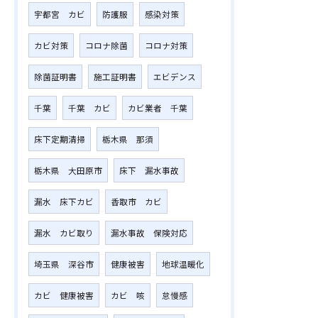
宇都宮 カビ
防護服
感染対策
カビ対策
コロナ除菌
コロナ対策
除菌証明書
施工証明書
エビデンス
千葉
千葉 カビ
カビ業者 千葉
床下定期清掃
栃木県 那須
栃木県 大田原市
床下 漏水事故
漏水 床下カビ
香取市 カビ
漏水 カビ取り
漏水事故 保険対応
埼玉県 深谷市
健康被害
地球温暖化
カビ 健康被害
カビ 咳
怠慢感