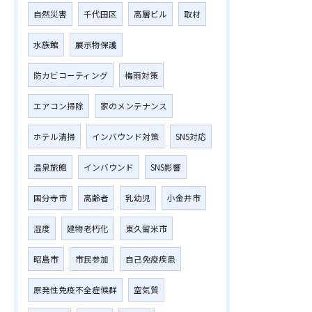
自然災害
千代田区
高層ビル
取材
水族館
展示物保護
防カビコーティング
梅雨対策
エアコン掃除
家のメンテナンス
ホテル清掃
インバウンド対策
SNS対応
温泉旅館
インバウンド
SNS影響
国分寺市
高齢者
乳幼児
小金井市
湿度
建物老朽化
東久留米市
昭島市
市民参加
自己免疫疾患
原発性免疫不全症候群
空気質