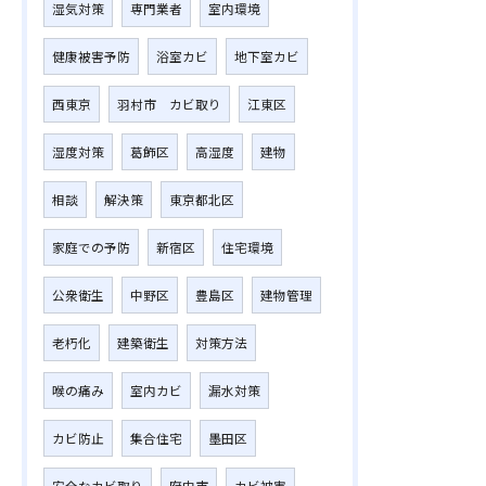
湿気対策
専門業者
室内環境
健康被害予防
浴室カビ
地下室カビ
西東京
羽村市 カビ取り
江東区
湿度対策
葛飾区
高湿度
建物
相談
解決策
東京都北区
家庭での予防
新宿区
住宅環境
公衆衛生
中野区
豊島区
建物管理
老朽化
建築衛生
対策方法
喉の痛み
室内カビ
漏水対策
カビ防止
集合住宅
墨田区