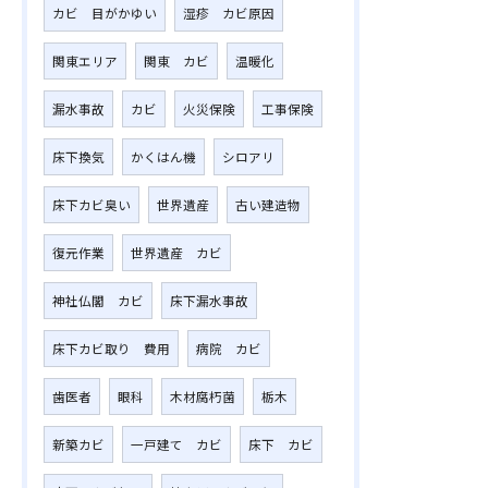
カビ 目がかゆい
湿疹 カビ原因
関東エリア
関東 カビ
温暖化
漏水事故
カビ
火災保険
工事保険
床下換気
かくはん機
シロアリ
床下カビ臭い
世界遺産
古い建造物
復元作業
世界遺産 カビ
神社仏閣 カビ
床下漏水事故
床下カビ取り 費用
病院 カビ
歯医者
眼科
木材腐朽菌
栃木
新築カビ
一戸建て カビ
床下 カビ