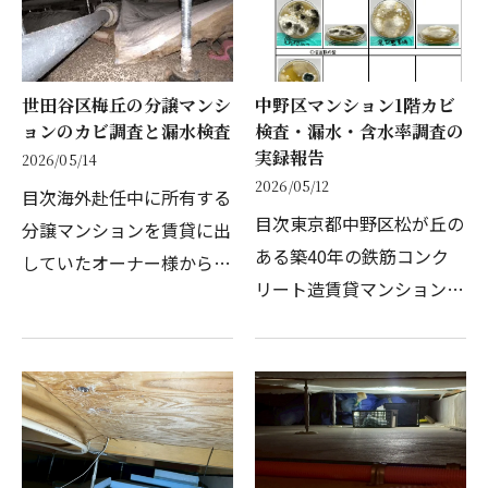
い」と感じている方も多い
水検査編）では、海外赴任
はずです。実際、床下…
中のマンションオ…
世田谷区梅丘の分譲マンシ
中野区マンション1階カビ
ョンのカビ調査と漏水検査
検査・漏水・含水率調査の
実録報告
2026/05/14
2026/05/12
目次海外赴任中に所有する
目次東京都中野区松が丘の
分譲マンションを賃貸に出
ある築40年の鉄筋コンク
していたオーナー様から、
リート造賃貸マンション。
カビバスターズ東京に相談
1階に暮らす欧米人のご家
が寄せられました。賃借人
族から「家にある物がすぐ
が退去した後、室内に酷い
カビてしまう」「小さな子
カビが発生しているとの連
どもが2人いてアレルギー
絡を不動産会社から受…
が心配だ」というご相談
が…