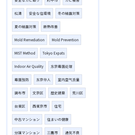
安全なカビ取り
府中市
カビ被害
松濤
安全な住環境
冬の結露対策
夏の結露対策
断熱改善
Mold Remediation
Mold Prevention
MIST Method
Tokyo Expats
Indoor Air Quality
东京霉菌处理
霉菌预防
东京华人
室内空气质量
調布市
文京区
歴史建築
荒川区
台東区
西東京市
住宅
中古マンション
住まいの健康
分譲マンション
三鷹市
通気不良