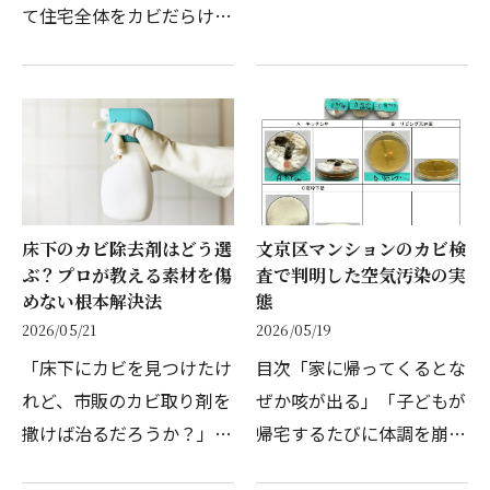
て住宅全体をカビだらけに
そういったご相談は、毎年
する。そんな現実に直面し
一定数いただきます。特に
たとき、最初に何をすべき
築年数の古い住宅では、目
か、誰に頼むべきか、多く
に見えない床下が長年にわ
の方が途方に暮れるはずで
たって湿気を溜め込み…
す。今回ご紹介するのは…
床下のカビ除去剤はどう選
文京区マンションのカビ検
ぶ？プロが教える素材を傷
査で判明した空気汚染の実
めない根本解決法
態
2026/05/21
2026/05/19
「床下にカビを見つけたけ
目次「家に帰ってくるとな
れど、市販のカビ取り剤を
ぜか咳が出る」「子どもが
撒けば治るだろうか？」
帰宅するたびに体調を崩
「除去剤を噴霧したけれ
す」という経験が、もし日