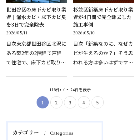
世田谷区の床下カビ取り業
杉並区新築床下カビ取り業
者｜漏水カビ・床下カビ臭
者が4日間で完全除去した
を3日で完全除去
施工事例
2026/05/11
2026/05/10
目次東京都世田谷区北沢に
目次「新築なのに、なぜカ
ある築2年の2階建て戸建
ビが生えるのか？」そう思
て住宅で、床下カビ取りの
われる方は多いはずです。
施工を行いました。「家の
引き渡しからわずか1ヶ
中がカビ臭い」という施主
月、東京都杉並区の新築2
様のお悩みから始まったこ
118件中1～24件を表示
階建て戸建て住宅で床下カ
の案件は、調査を進めるに
ビが発生しました。施主様
1
2
3
4
5
つれて意外な原因が判明…
がカビ臭に気づいたのは、
…
カテゴリー
Categories