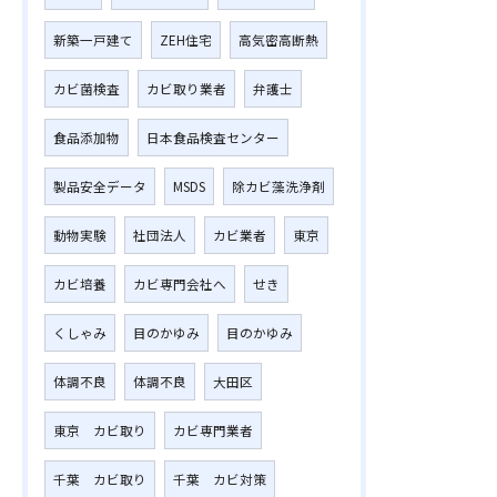
新築一戸建て
ZEH住宅
高気密高断熱
カビ菌検査
カビ取り業者
弁護士
食品添加物
日本食品検査センター
製品安全データ
MSDS
除カビ藻洗浄剤
動物実験
社団法人
カビ業者
東京
カビ培養
カビ専門会社へ
せき
くしゃみ
目のかゆみ
目のかゆみ
体調不良
体調不良
大田区
東京 カビ取り
カビ専門業者
千葉 カビ取り
千葉 カビ対策