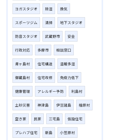
ヨガスタジオ
除湿
換気
スポーツジム
清掃
地下スタジオ
防音スタジオ
武蔵野市
安全
行政対応
多摩市
相談窓口
青ヶ島村
住宅構造
温暖多湿
御蔵島村
住宅改修
免疫力低下
健康管理
アレルギー予防
利島村
土砂災害
神津島
伊豆諸島
檜原村
空き家
民家
三宅島
仮設住宅
プレハブ住宅
新島
小笠原村