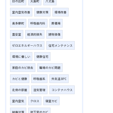
日の出町
大島町
八丈島
室内空気改善
健康対策
環境改善
奥多摩町
呼吸器内科
葬儀場
霊安室
経済的損失
建物損傷
ゼロエネルギーハウス
住宅メンテナンス
環境に優しい
健康住宅
家庭のカビ除去
職場のカビ問題
カビと健康
呼吸器系
外気温30℃
北側の部屋
湿気管理
コンテナハウス
室内空気
クロス
寝室カビ
結露対策
地下室のカビ