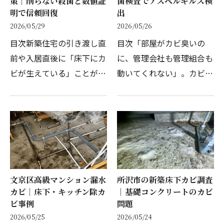
策｜削らない殺菌と数値証
菌検査でアスペルギルス検
明で信頼回復
出
2026/05/29
2026/05/26
目次新築住宅の引き渡し直
目次「部屋がカビ臭いの
前や入居直後に「床下にカ
に、管理会社も管理組合も
ビが生えている」ことが発
動いてくれない」。カビア
覚するケースは、施主様に
レルギーを抱えながら毎夜
とっても工務店様・ハウス
苦しんでいたお客様から、
メーカー様にとっても、非
カビ菌検査のご依頼をいた
常に深刻な「クレーム問
だきました。東京都世田谷
題」へと発展します。施…
区野沢の築50年超ヴィ
ン…
文京区高級マンション漏水
所沢市の新築床下カビ調査
カビ｜床下・キッチン除カ
｜基礎コンクリートのカビ
ビ事例
問題
2026/05/25
2026/05/24