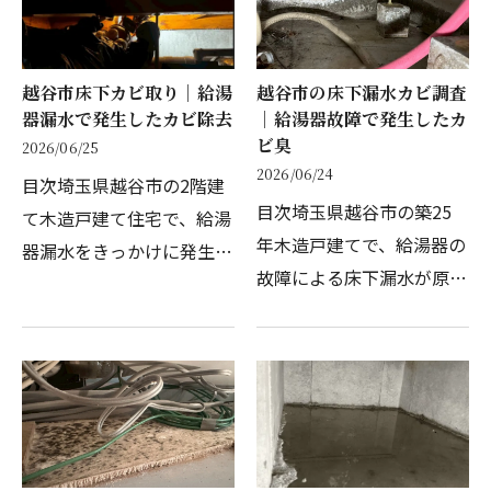
れた深刻な事例です。「…
たカビ臭いが充満。土台…
越谷市床下カビ取り｜給湯
越谷市の床下漏水カビ調査
器漏水で発生したカビ除去
｜給湯器故障で発生したカ
ビ臭
2026/06/25
2026/06/24
目次埼玉県越谷市の2階建
目次埼玉県越谷市の築25
て木造戸建て住宅で、給湯
年木造戸建てで、給湯器の
器漏水をきっかけに発生し
故障による床下漏水が原因
た床下カビの除去施工を行
のカビ臭が発生した事例で
いました。前回の床下漏水
す。床下カビ調査から床下
カビ調査6/24ブログで床下
カビ取りまで、カビ取り業
のカビ被害が確認され、今
者として現場で確認した事
回はその流れで床下清掃…
実を記録しました。ご家…