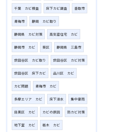
千葉 カビ検査
床下カビ調査
香取市
青梅市
静岡 カビ取り
静岡県 カビ対策
高気密住宅 カビ
静岡市 カビ
葵区
静岡県 三島市
世田谷区 カビ取り
世田谷区 カビ対策
世田谷区 床下カビ
品川区 カビ
カビ問題
青梅市 カビ
多摩エリア カビ
床下浸水
集中豪雨
目黒区 カビ
カビの原因
防カビ対策
地下室 カビ
栃木 カビ