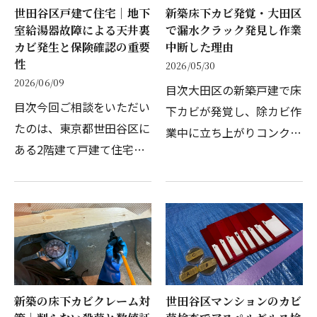
世田谷区戸建て住宅｜地下
新築床下カビ発覚・大田区
室給湯器故障による天井裏
で漏水クラック発見し作業
カビ発生と保険確認の重要
中断した理由
性
2026/05/30
2026/06/09
目次大田区の新築戸建で床
目次今回ご相談をいただい
下カビが発覚し、除カビ作
たのは、東京都世田谷区に
業中に立ち上がりコンクリ
ある2階建て戸建て住宅の
ートのクラックによる床下
オーナー様です。この物件
漏水を発見、作業を中断し
には地下室があり、浴室が
た現場レポートです。引き
地下に設置されていまし
渡しからわずか3ヶ月。新
た。1階に設置された給湯
しい生活が始まったばか…
器が故障し、地下の浴室
天…
新築の床下カビクレーム対
世田谷区マンションのカビ