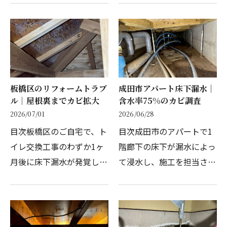
階で「床下にカビが発生し
40年の3階建て戸建て住宅
ています」と告げられた
で、先代の代から床下を倉
ら、誰しも大きなショック
庫代わりに使っていたそ
を受けるものです。「こ…
う…
板橋区のリフォームトラブ
成田市アパート床下漏水｜
ル｜屋根裏までカビ拡大
含水率75%のカビ調査
2026/07/01
2026/06/28
目次板橋区のご自宅で、ト
目次成田市のアパートで1
イレ交換工事のわずか1ヶ
階廊下の床下が漏水によっ
月後に床下漏水が発覚し、
て浸水し、施工を担当され
野地板や壁内までカビが広
た建築会社さまからカビ調
がっていたケースをご紹介
査のご相談をいただきまし
します。ご家族の体調不良
た。床下点検口を開けると
やアレルギー症状も確認さ
砂利と泥が入り込み、湿っ