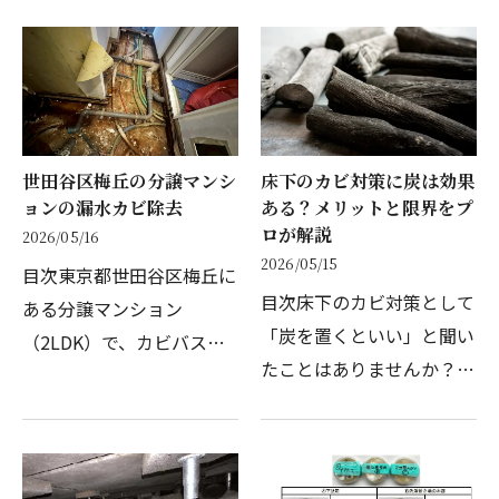
ど、またすぐにカビ臭が戻
常的に繰り返されているな
ってきた」。床下という、
ら、その家の空気環境を疑
普段目にすることのない場
うべきかもしれません。今
所で発生したカビ。自分
回ご依頼をいただいたの…
自…
世田谷区梅丘の分譲マンシ
床下のカビ対策に炭は効果
ョンの漏水カビ除去
ある？メリットと限界をプ
ロが解説
2026/05/16
2026/05/15
目次東京都世田谷区梅丘に
目次床下のカビ対策として
ある分譲マンション
「炭を置くといい」と聞い
（2LDK）で、カビバスタ
たことはありませんか？手
ーズ東京による除カビ処
軽に始められる方法として
理・除菌処理が完了しまし
人気がありますが、「本当
た。前回のブログ
に効果があるのか分からな
2026/5/14（カビ調査・漏