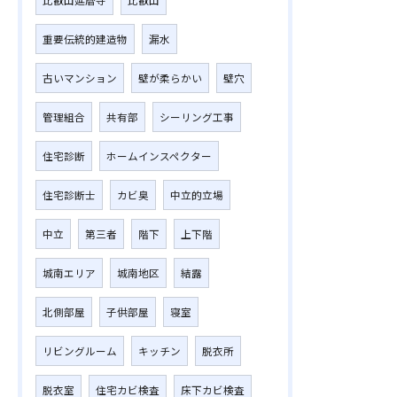
比叡山延暦寺
比叡山
重要伝統的建造物
漏水
古いマンション
壁が柔らかい
壁穴
管理組合
共有部
シーリング工事
住宅診断
ホームインスペクター
住宅診断士
カビ臭
中立的立場
中立
第三者
階下
上下階
城南エリア
城南地区
結露
北側部屋
子供部屋
寝室
リビングルーム
キッチン
脱衣所
脱衣室
住宅カビ検査
床下カビ検査