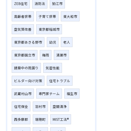
ZEB住宅
消防法
狛江市
高齢者世帯
子育て世帯
東大和市
空気質改善
東京都稲城市
東京都あきる野市
幼児
老人
東京都国立市
梅雨
清瀬市
建築中の雨漏り
気密性能
ビルダー向け対策
住宅トラブル
武蔵村山市
専門家チーム
福生市
住宅保全
羽村市
空間清浄
西多摩郡
瑞穂町
MIST工法®︎