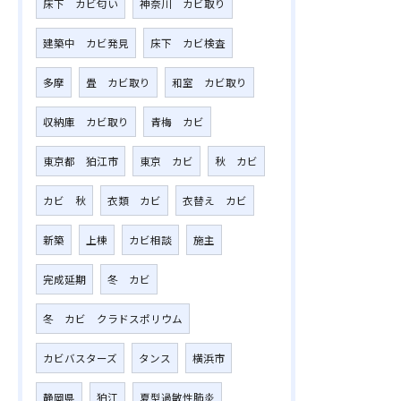
床下 カビ匂い
神奈川 カビ取り
建築中 カビ発見
床下 カビ検査
多摩
畳 カビ取り
和室 カビ取り
収納庫 カビ取り
青梅 カビ
東京都 狛江市
東京 カビ
秋 カビ
カビ 秋
衣類 カビ
衣替え カビ
新築
上棟
カビ相談
施主
完成延期
冬 カビ
冬 カビ クラドスポリウム
カビバスターズ
タンス
横浜市
静岡県
狛江
夏型過敏性肺炎