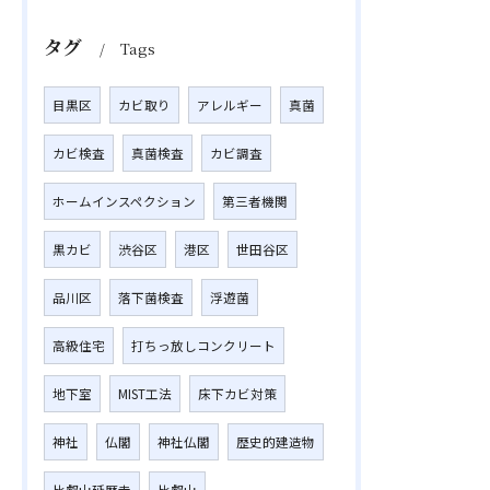
タグ
Tags
目黒区
カビ取り
アレルギー
真菌
カビ検査
真菌検査
カビ調査
ホームインスペクション
第三者機関
黒カビ
渋谷区
港区
世田谷区
品川区
落下菌検査
浮遊菌
高級住宅
打ちっ放しコンクリート
地下室
MIST工法
床下カビ対策
神社
仏閣
神社仏閣
歴史的建造物