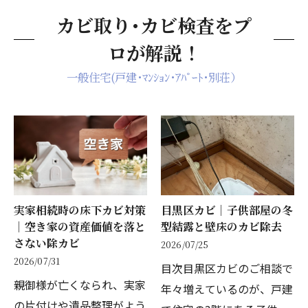
カビ取り･カビ検査をプ
ロが解説！
一般住宅(戸建･ﾏﾝｼｮﾝ･ｱﾊﾟｰﾄ･別荘）
実家相続時の床下カビ対策
目黒区カビ｜子供部屋の冬
｜空き家の資産価値を落と
型結露と壁床のカビ除去
さない除カビ
2026/07/25
2026/07/31
目次目黒区カビのご相談で
親御様が亡くなられ、実家
年々増えているのが、戸建
の片付けや遺品整理がよう